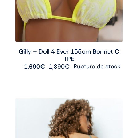
Gilly – Doll 4 Ever 155cm Bonnet C
TPE
1,690
€
1,890
€
Rupture de stock
Le
Le
prix
prix
initial
actuel
était :
est :
1,890€.
1,690€.