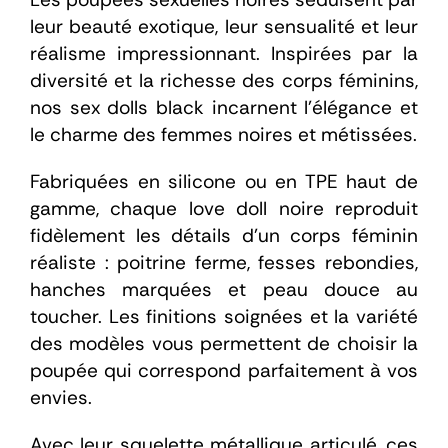
leur beauté exotique, leur sensualité et leur
réalisme impressionnant. Inspirées par la
En stock
diversité et la richesse des corps féminins,
nos sex dolls black incarnent l’élégance et
Aide
le charme des femmes noires et métissées.
Fabriquées en silicone ou en TPE haut de
Guides
gamme, chaque love doll noire reproduit
fidèlement les détails d’un corps féminin
Paiement
réaliste : poitrine ferme, fesses rebondies,
hanches marquées et peau douce au
toucher. Les finitions soignées et la variété
Contact
des modèles vous permettent de choisir la
poupée qui correspond parfaitement à vos
Livraison
envies.
Avec leur squelette métallique articulé, ces