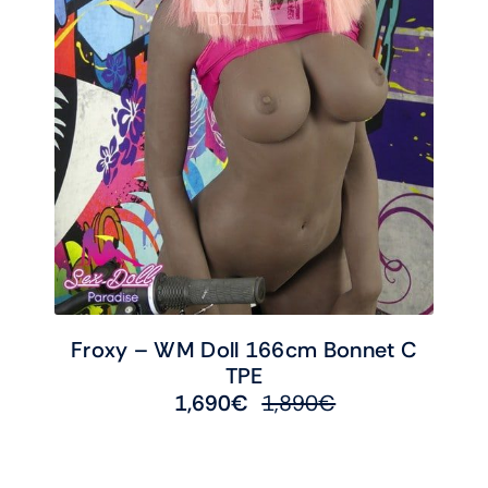
Froxy – WM Doll 166cm Bonnet C
TPE
1,690
€
1,890
€
Le
Le
prix
prix
initial
actuel
était :
est :