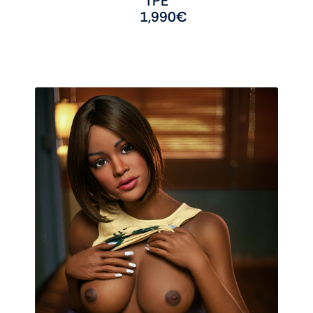
TPE
1,990
€