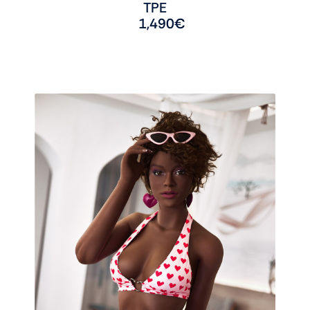
TPE
1,490
€