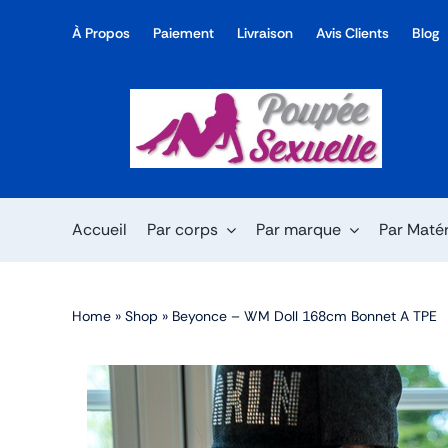
Skip
À Propos
Paiement
Livraison
Avis Clients
Blog
to
content
Accueil
Par corps
Par marque
Par Maté
Home
»
Shop
»
Beyonce – WM Doll 168cm Bonnet A TPE