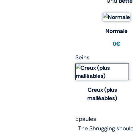
and
bette
Normale
0€
Seins
Creux (plus
malléables)
Epaules
The Shrugging should