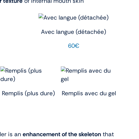
r texture
of internal mouth skin
Avec langue (détachée)
60€
Remplis (plus dure)
Remplis avec du gel
er is an
enhancement of the skeleton
that