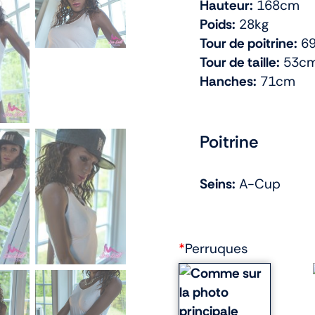
Hauteur:
168cm
Poids:
28kg
Tour de poitrine:
6
Tour de taille:
53c
Hanches:
71cm
Poitrine
Seins:
A-Cup
*
Perruques