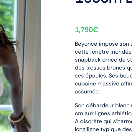
1,790
€
Beyonce impose son s
cette fenêtre inondée
snapback ornée de st
des tresses brunes q
ses épaules. Ses bouc
cubaine massive affir
assumée.
Son débardeur blanc 
cm aux lignes athlétiq
A discrète qui s’harm
longiligne typique de