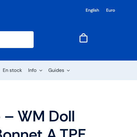
English
Euro
En stock
Info
Guides
 – WM Doll
onnet A TPE