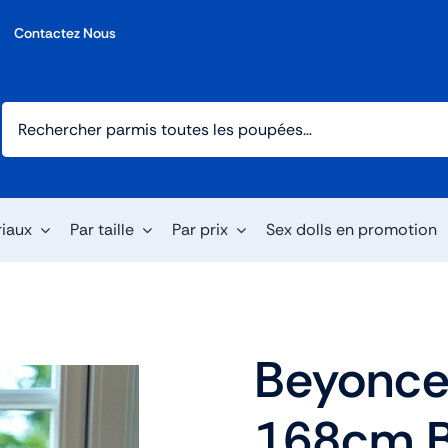
Contactez Nous
riaux
Par taille
Par prix
Sex dolls en promotion
Beyonce
168cm B