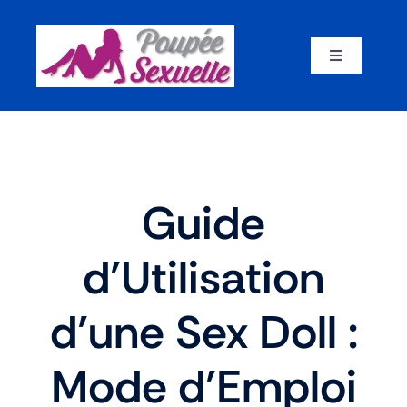
Skip
to
content
Toggle
Navigation
Accueil
Par corps
Guide
Par marque
d’Utilisation
Par matériaux
d’une Sex Doll :
Par taille
Mode d’Emploi
Sex dolls en promotion