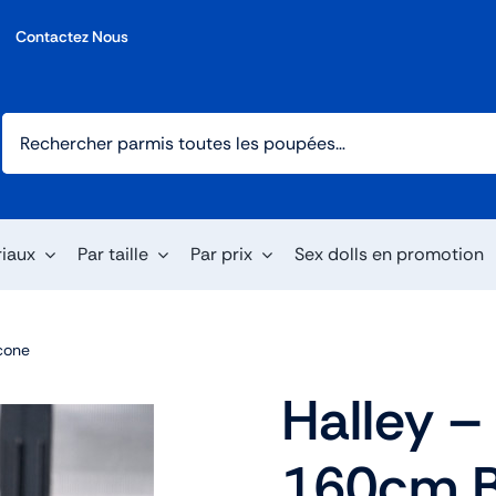
Contactez Nous
riaux
Par taille
Par prix
Sex dolls en promotion
icone
Halley –
160cm B