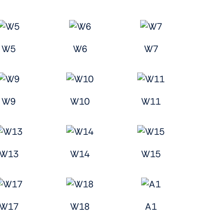
W5
W6
W7
W9
W10
W11
W13
W14
W15
W17
W18
A1