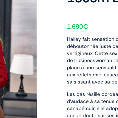
1,690
€
Halley fait sensation d
déboutonnée juste ce q
vertigineux. Cette sex
de businesswoman dét
place à une sensuali
aux reflets miel casc
saisissant avec sa p
Les bas résille borde
d’audace à sa tenue 
canapé cuir, elle adop
aucun doute sur ses i