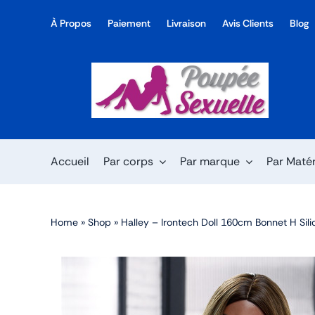
Skip
À Propos
Paiement
Livraison
Avis Clients
Blog
to
content
Accueil
Par corps
Par marque
Par Maté
Home
»
Shop
»
Halley – Irontech Doll 160cm Bonnet H Sil