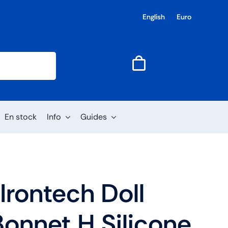
English
Euro
En stock
Info
Guides
 Irontech Doll
onnet H Silicone