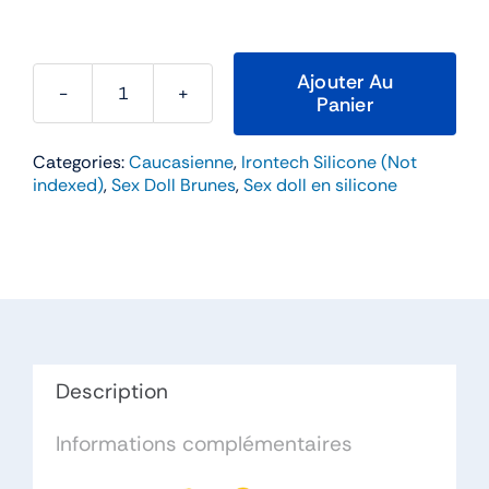
Ajouter Au
Panier
quantité
de
Categories:
Caucasienne
,
Irontech Silicone (Not
Miya
indexed)
,
Sex Doll Brunes
,
Sex doll en silicone
–
Irontech
162cm
Bonnet
H
Silicone
Description
Informations complémentaires