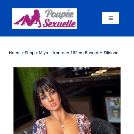
Skip
to
content
Toggle
Navigation
Accueil
Home
»
Shop
»
Miya – Irontech 162cm Bonnet H Silicone
Par corps
Par marque
Par matériaux
Par taille
Sex dolls en promotion