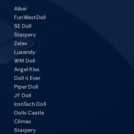
Aibei
FunWestDoll
SE Doll
Starpery
Zelex
Lusandy
WM Doll
Angel Kiss
Doll 4 Ever
Piper Doll
JY Doll
IronTech Doll
Dolls Castle
Climax
Starpery