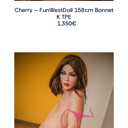
Cherry – FunWestDoll 158cm Bonnet
K TPE
1,350
€