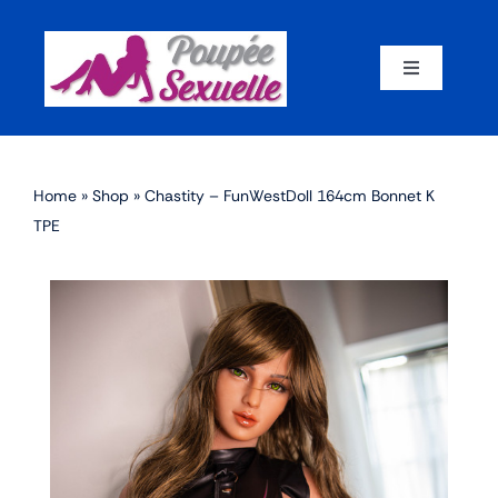
Skip
to
content
Toggle
Navigation
Accueil
Home
»
Shop
»
Chastity – FunWestDoll 164cm Bonnet K
Par corps
TPE
Par marque
Par matériaux
Par taille
Sex dolls en promotion