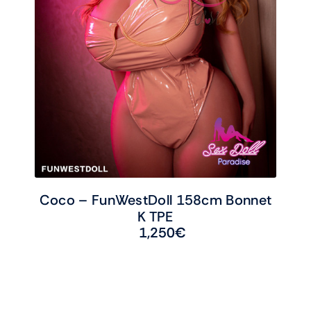
Coco – FunWestDoll 158cm Bonnet
K TPE
1,250
€