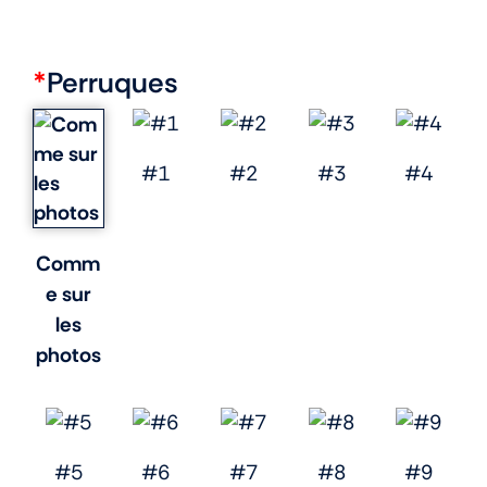
*
Perruques
#1
#2
#3
#4
Comm
e sur
les
photos
#5
#6
#7
#8
#9