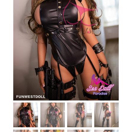
En stock
Aide
Guides
Paiement
Contact
Livraison