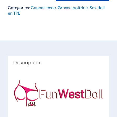
de
Categories:
Caucasienne
,
Grosse poitrine
,
Sex doll
Chastity
en TPE
–
FunWestDoll
164cm
Bonnet
K
TPE
Description