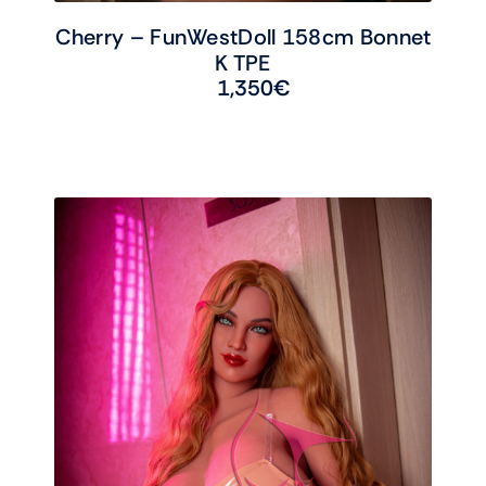
Cherry – FunWestDoll 158cm Bonnet
K TPE
1,350
€