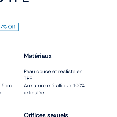
7% Off
ial
uel
t :
:
Matériaux
90€.
€.
Peau douce et réaliste en
TPE
.5cm
Armature métallique 100%
m
articulée
Orifices sexuels