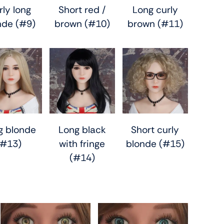
rly long
Short red /
Long curly
nde (#9)
brown (#10)
brown (#11)
g blonde
Long black
Short curly
(#13)
with fringe
blonde (#15)
(#14)