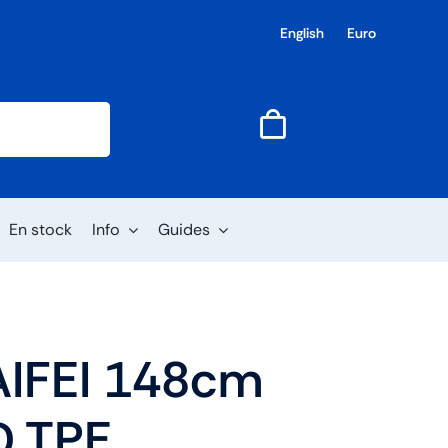
English
Euro
En stock
Info
Guides
AIFEI 148cm
D TPE