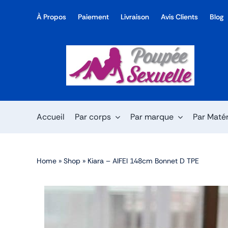
Skip
À Propos
Paiement
Livraison
Avis Clients
Blog
to
content
Accueil
Par corps
Par marque
Par Maté
Home
»
Shop
»
Kiara – AIFEI 148cm Bonnet D TPE