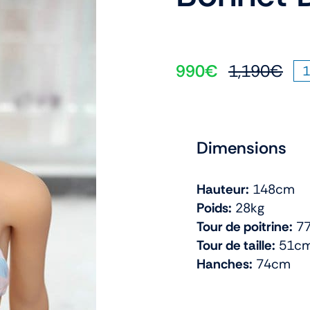
990
€
1,190
€
1
Le
Le
prix
prix
init
act
étai
est 
Dimensions
1,1
990
Hauteur:
148cm
Poids:
28kg
Tour de poitrine:
77
Tour de taille:
51c
Hanches:
74cm