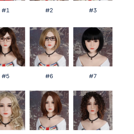
#1
#2
#3
#5
#6
#7