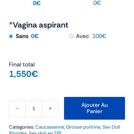
0€
0€
*
Vagina aspirant
Sans
0€
Avec
100€
Final total
1,550
€
Ajouter Au
Panier
quantité
de
Categories:
Caucasienne
,
Grosse poitrine
,
Sex Doll
Zoey
Blondes
,
Sex doll en TPE