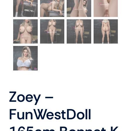
Zoey –
FunWestDoll