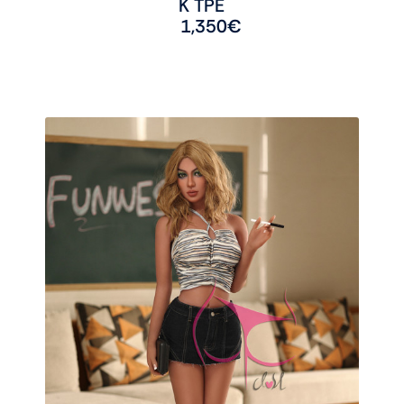
K TPE
1,350
€