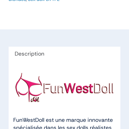
–
FunWestDoll
165cm
Bonnet
K
TPE
Description
FunWestDoll est une marque innovante
spécialisée dans les sex dolls réalistes