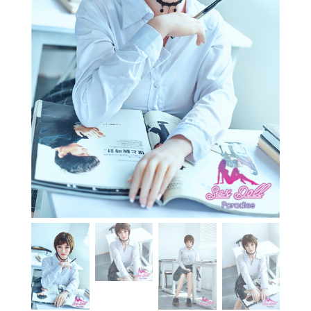
En stock
Aide
Guides
Paiement
Contact
Livraison