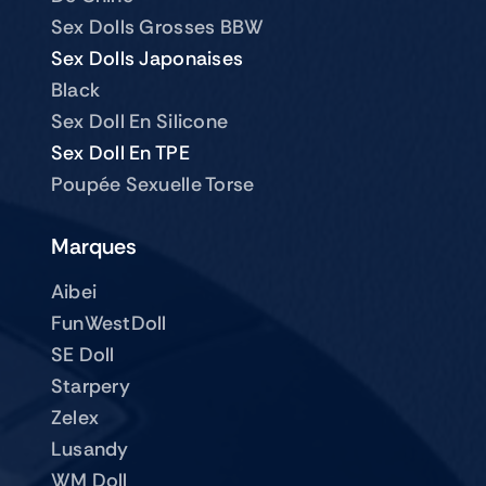
Sex Dolls Grosses BBW
Sex Dolls Japonaises
Black
Sex Doll En Silicone
Sex Doll En TPE
Poupée Sexuelle Torse
Marques
Aibei
FunWestDoll
SE Doll
Starpery
Zelex
Lusandy
WM Doll