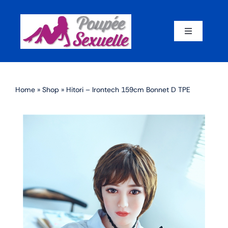
Skip
to
content
Toggle
Navigation
Accueil
Home
»
Shop
»
Hitori – Irontech 159cm Bonnet D TPE
Par corps
Par marque
Par matériaux
Par taille
Sex dolls en promotion