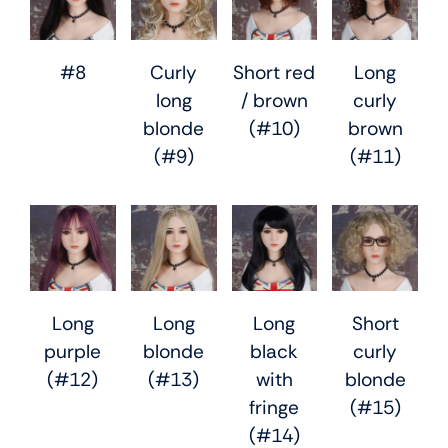
#8
Curly
Short red
Long
long
/ brown
curly
blonde
(#10)
brown
(#9)
(#11)
Long
Long
Long
Short
purple
blonde
black
curly
(#12)
(#13)
with
blonde
fringe
(#15)
(#14)