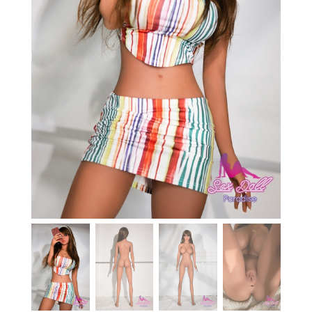
En stock
Aide
Guides
Paiement
Contact
Livraison