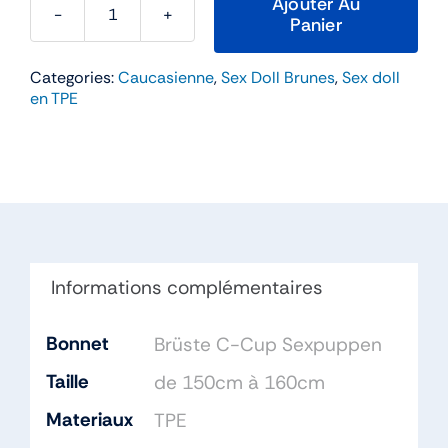
Ajouter Au
Panier
quantité
de
Categories:
Caucasienne
,
Sex Doll Brunes
,
Sex doll
Hilary
en TPE
–
Aibei
158cm
Bonnet
C
TPE
Informations complémentaires
Bonnet
Brüste C-Cup Sexpuppen
Taille
de 150cm à 160cm
Materiaux
TPE