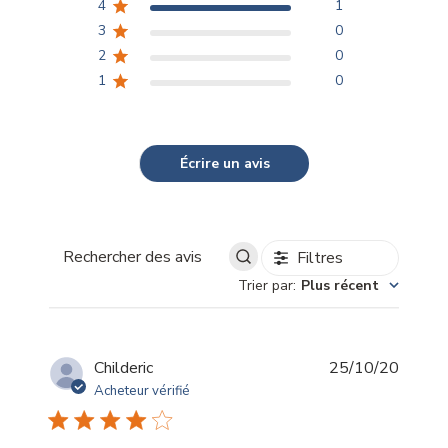
4
1
3
0
2
0
1
0
Écrire un avis
Filtres
Rechercher
Trier par
:
Plus récent
des
avis
Date
Childeric
25/10/20
de
Acheteur vérifié
publica