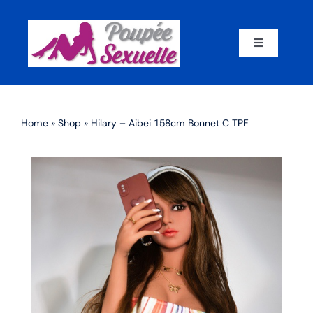
Skip
to
content
Toggle
Navigation
Accueil
Home
»
Shop
»
Hilary – Aibei 158cm Bonnet C TPE
Par corps
Par marque
Par matériaux
Par taille
Sex dolls en promotion