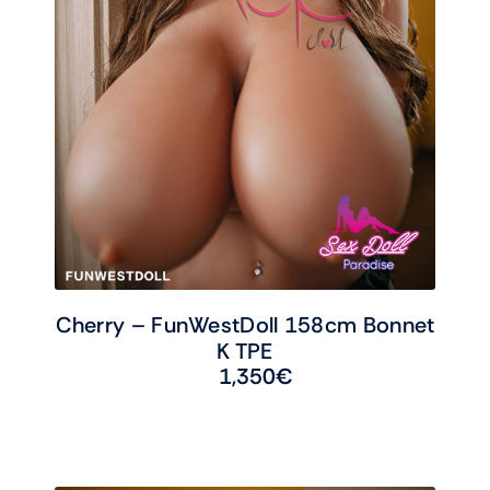
Cherry – FunWestDoll 158cm Bonnet
K TPE
1,350
€