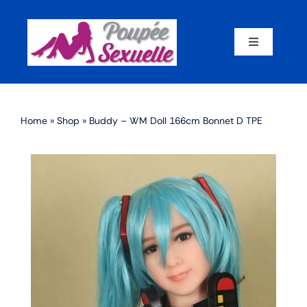
Skip
to
content
Toggle
Navigation
Accueil
Home
»
Shop
»
Buddy – WM Doll 166cm Bonnet D TPE
Par corps
Par marque
Par matériaux
Par taille
Sex dolls en promotion