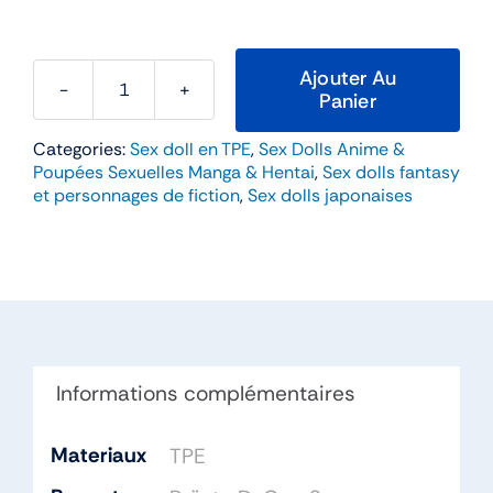
Ajouter Au
Panier
quantité
de
Categories:
Sex doll en TPE
,
Sex Dolls Anime &
Buddy
Poupées Sexuelles Manga & Hentai
,
Sex dolls fantasy
–
et personnages de fiction
,
Sex dolls japonaises
WM
Doll
166cm
Bonnet
D
TPE
Informations complémentaires
Materiaux
TPE