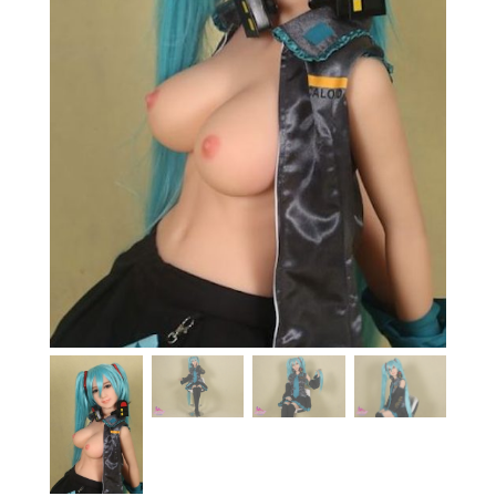
En stock
Aide
Guides
Paiement
Contact
Livraison