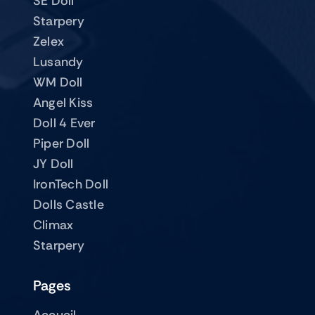
SE Doll
Starpery
Zelex
Lusandy
WM Doll
Angel Kiss
Doll 4 Ever
Piper Doll
JY Doll
IronTech Doll
Dolls Castle
Climax
Starpery
Pages
Accueil