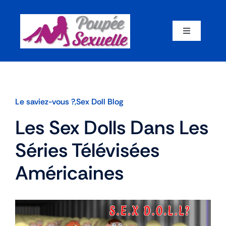
Skip
to
content
Toggle
Navigation
Accueil
Par corps
Le saviez-vous ?
,
Sex Doll Blog
Les Sex Dolls Dans Les
Par marque
Séries Télévisées
Par matériaux
Américaines
Par taille
Sex dolls en promotion