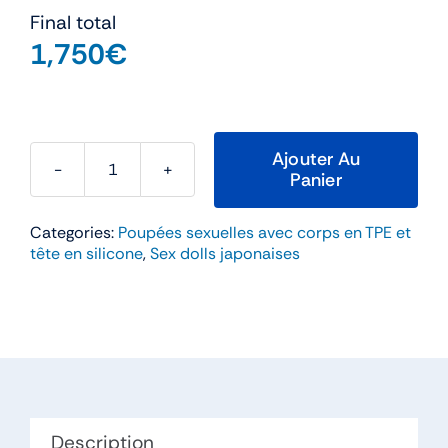
Final total
1,750
€
Ajouter Au
Panier
quantité
de
Categories:
Poupées sexuelles avec corps en TPE et
Wushi
tête en silicone
,
Sex dolls japonaises
–
Starpery
171cm
Bonnet
D
TPE
et
Description