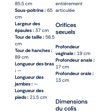
85.5 cm
entièrement
Sous-poitrine :
65
articulée
cm
Largeur des
Orifices
épaules :
37 cm
sexuels
Tour de taille :
56.5
cm
Profondeur
Tour de hanches :
vaginale :
19 cm
89 cm
Profondeur anale :
Longueur des bras
17 cm
:
—
Profondeur orale :
Longueur des
13 cm
jambes :
—
Longueur des
pieds :
21.5 cm
Dimensions
du colis