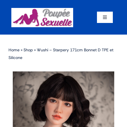
Skip
to
content
Toggle
Navigation
Accueil
Home
»
Shop
»
Wushi – Starpery 171cm Bonnet D TPE et
Par corps
Silicone
Par marque
Par matériaux
Par taille
Sex dolls en promotion