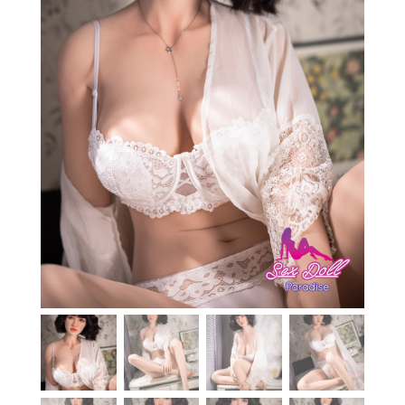
En stock
Aide
Guides
Paiement
Contact
Livraison