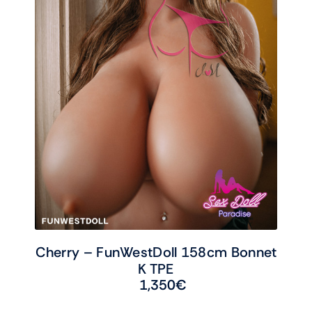
Cherry – FunWestDoll 158cm Bonnet
K TPE
1,350
€