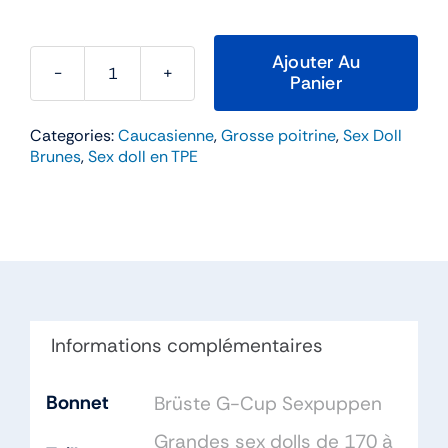
Ajouter Au
Panier
quantité
de
Categories:
Caucasienne
,
Grosse poitrine
,
Sex Doll
Vivian
Brunes
,
Sex doll en TPE
–
WM
Doll
174cm
Bonnet
G
TPE
Informations complémentaires
Bonnet
Brüste G-Cup Sexpuppen
Grandes sex dolls de 170 à