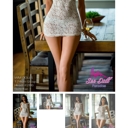
En stock
Aide
Guides
Paiement
Contact
Livraison