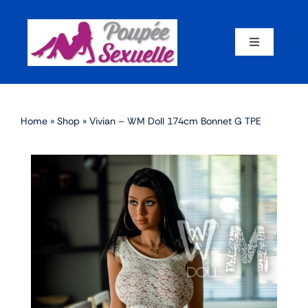
Skip
to
content
Toggle
Navigation
Accueil
Home
»
Shop
»
Vivian – WM Doll 174cm Bonnet G TPE
Par corps
Par marque
Par matériaux
Par taille
Sex dolls en promotion