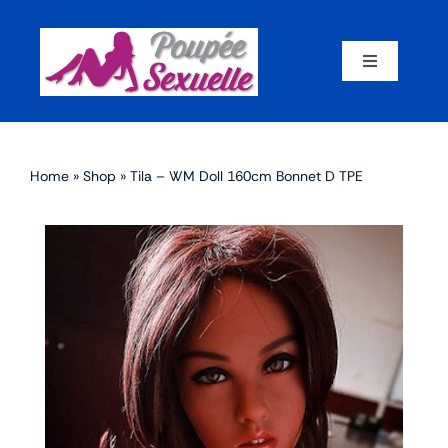
Skip
to
content
Toggle
Navigation
Accueil
Home
»
Shop
»
Tila – WM Doll 160cm Bonnet D TPE
Par corps
Par marque
Par matériaux
Par taille
Sex dolls en promotion