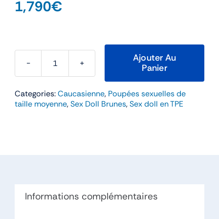
1,790
€
Ajouter Au
Panier
quantité
de
Categories:
Caucasienne
,
Poupées sexuelles de
Tila
taille moyenne
,
Sex Doll Brunes
,
Sex doll en TPE
–
WM
Doll
160cm
Bonnet
D
TPE
Informations complémentaires