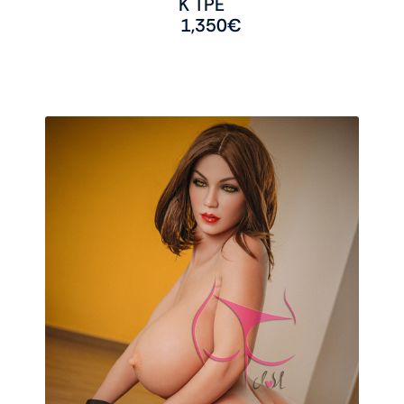
K TPE
1,350
€