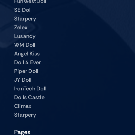
FunWestDoll
SE Doll
Starpery
Zelex
Lusandy
WM Doll
Angel Kiss
Doll 4 Ever
Piper Doll
JY Doll
IronTech Doll
Dolls Castle
Climax
Starpery
Pages