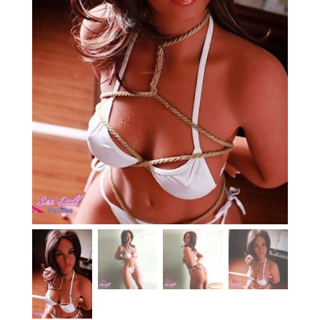
En stock
Aide
Guides
Paiement
Contact
Livraison