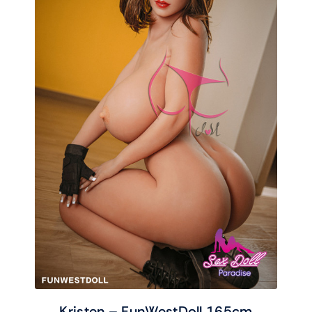
Kristen – FunWestDoll 165cm