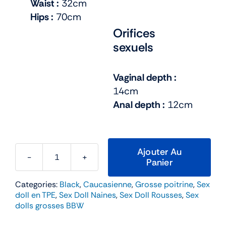
Waist :
32cm
Hips :
70cm
Orifices
sexuels
Vaginal depth :
14cm
Anal depth :
12cm
Ajouter Au
Panier
quantité
de
Categories:
Black
,
Caucasienne
,
Grosse poitrine
,
Sex
Susan
doll en TPE
,
Sex Doll Naines
,
Sex Doll Rousses
,
Sex
–
dolls grosses BBW
Climax