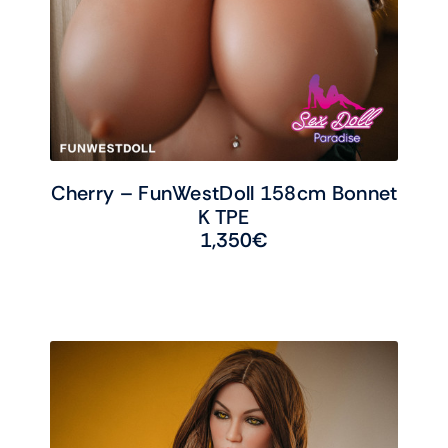
Cherry – FunWestDoll 158cm Bonnet
K TPE
1,350
€