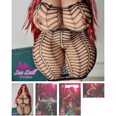
En stock
Aide
Guides
Paiement
Contact
Livraison