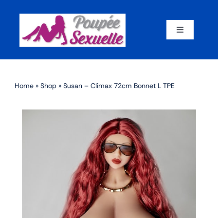
Skip
to
content
Toggle
Navigation
Accueil
Home
»
Shop
»
Susan – Climax 72cm Bonnet L TPE
Par corps
Par marque
Par matériaux
Par taille
Sex dolls en promotion