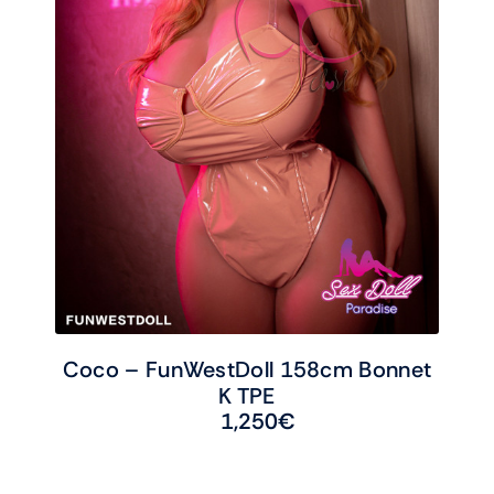
Coco – FunWestDoll 158cm Bonnet
K TPE
1,250
€