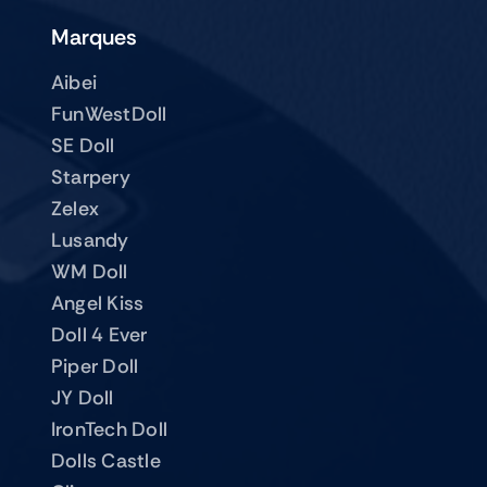
Marques
Aibei
FunWestDoll
SE Doll
Starpery
Zelex
Lusandy
WM Doll
Angel Kiss
Doll 4 Ever
Piper Doll
JY Doll
IronTech Doll
Dolls Castle