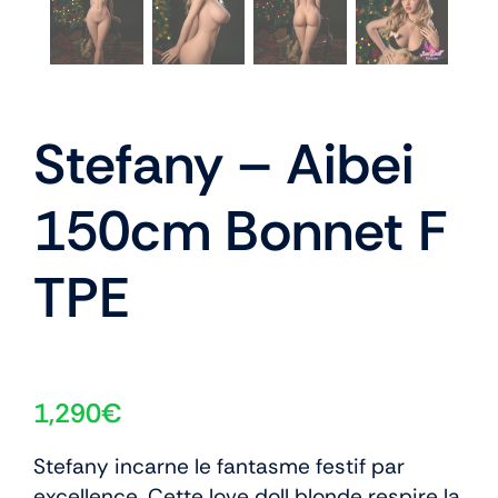
Stefany – Aibei
150cm Bonnet F
TPE
1,290
€
Stefany incarne le fantasme festif par
excellence. Cette love doll blonde respire la