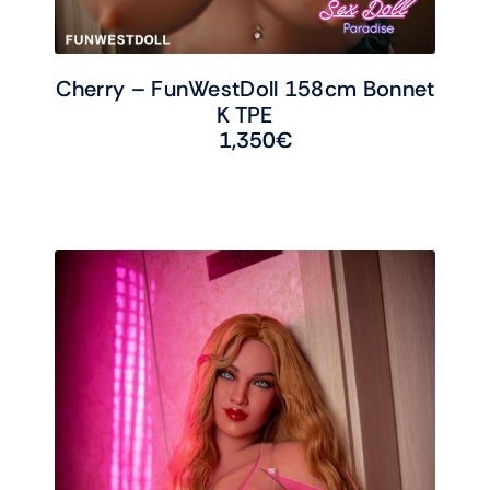
Cherry – FunWestDoll 158cm Bonnet
K TPE
1,350
€