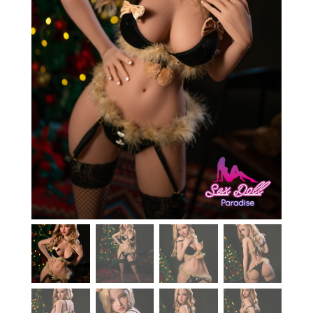
En stock
Aide
Guides
Paiement
Contact
Livraison