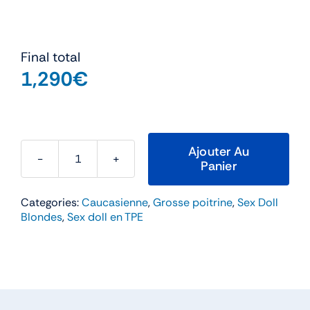
Final total
1,290
€
Ajouter Au
Panier
quantité
de
Categories:
Caucasienne
,
Grosse poitrine
,
Sex Doll
Stefany
Blondes
,
Sex doll en TPE
–
Aibei
150cm
Bonnet
F