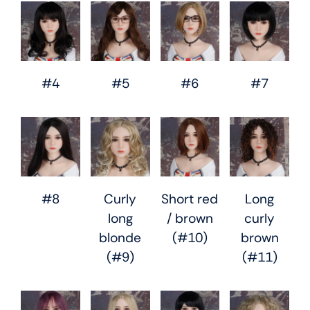
#4
#5
#6
#7
#8
Curly
Short red
Long
long
/ brown
curly
blonde
(#10)
brown
(#9)
(#11)