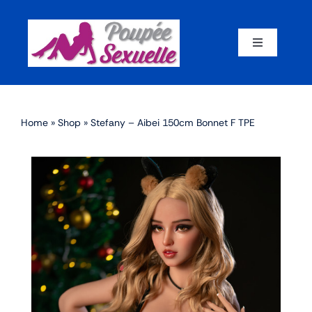
Skip
to
content
Toggle
Navigation
Accueil
Home
»
Shop
»
Stefany – Aibei 150cm Bonnet F TPE
Par corps
Par marque
Par matériaux
Par taille
Sex dolls en promotion