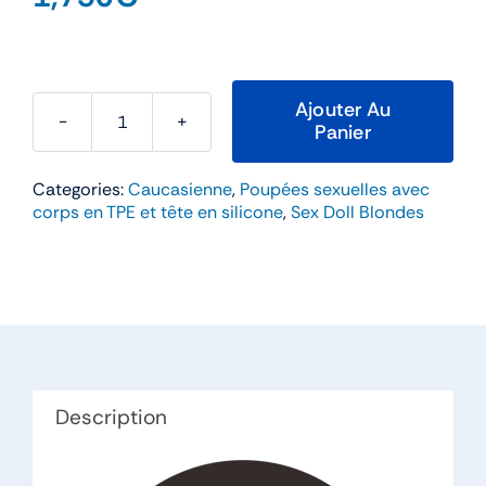
Ajouter Au
Panier
quantité
de
Categories:
Caucasienne
,
Poupées sexuelles avec
Rozanne
corps en TPE et tête en silicone
,
Sex Doll Blondes
–
Starpery
172cm
Bonnet
F
TPE
et
Description
Silicone