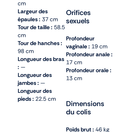
cm
Largeur des
Orifices
épaules :
37 cm
sexuels
Tour de taille :
58.5
cm
Profondeur
Tour de hanches :
vaginale :
19 cm
98 cm
Profondeur anale :
Longueur des bras
17 cm
:
—
Profondeur orale :
Longueur des
13 cm
jambes :
—
Longueur des
pieds :
22.5 cm
Dimensions
du colis
Poids brut :
46 kg