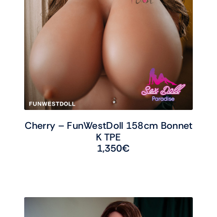
Cherry – FunWestDoll 158cm Bonnet
K TPE
1,350
€