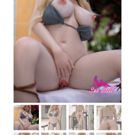
En stock
Aide
Guides
Paiement
Contact
Livraison