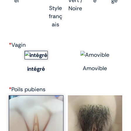
Vert /
el
e
ge
Style
Noire
franç
ais
*
Vagin
Amovible
intégré
*
Poils pubiens