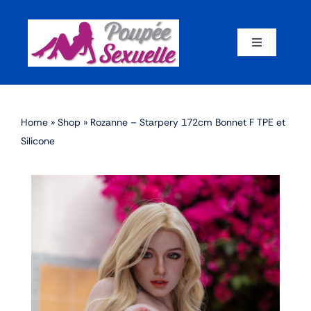
Skip
to
content
Toggle
Navigation
Accueil
Home
»
Shop
»
Rozanne – Starpery 172cm Bonnet F TPE et
Par corps
Silicone
Par marque
Par matériaux
Par taille
Sex dolls en promotion