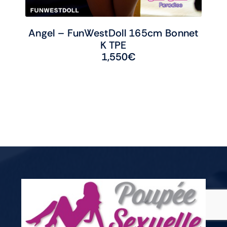
Angel – FunWestDoll 165cm Bonnet
K TPE
1,550
€