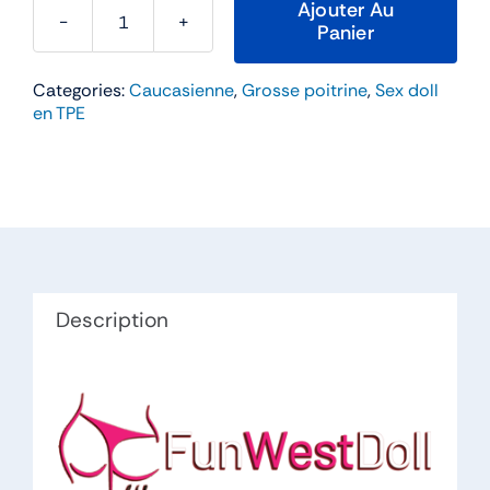
Ajouter Au
Panier
quantité
de
Categories:
Caucasienne
,
Grosse poitrine
,
Sex doll
Rose
en TPE
–
FunWestDoll
155cm
Bonnet
F
TPE
Description