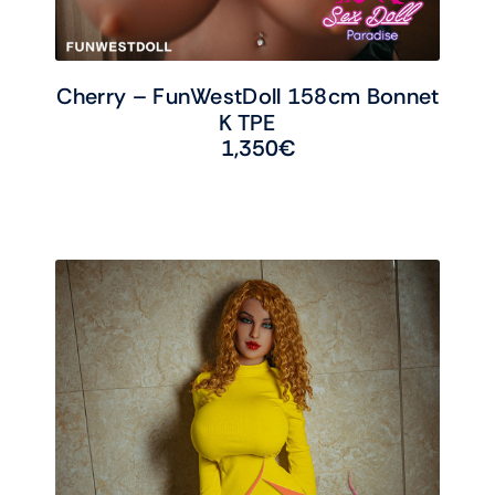
Cherry – FunWestDoll 158cm Bonnet
K TPE
1,350
€