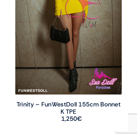
Trinity – FunWestDoll 155cm Bonnet
K TPE
1,250
€