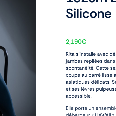
Silicone
2,190
€
Rita s’installe avec d
jambes repliées dans 
spontanéité. Cette sex
coupe au carré lisse 
asiatiques délicats. 
et ses lèvres pulpeuse
accessible.
Elle porte un ensemb
débardeur « HAWAII » 