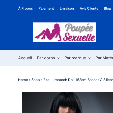
Skip
À Propos
Paiement
Livraison
Avis Clients
Blog
to
content
Accueil
Par corps
Par marque
Par Maté
Home
»
Shop
»
Rita – Irontech Doll 152cm Bonnet C Silico