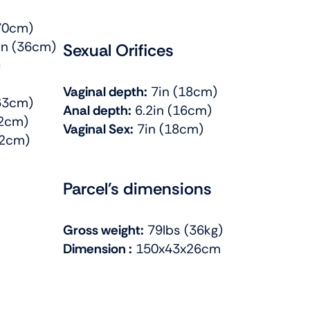
70cm)
n (36cm)
Sexual Orifices
)
Vaginal depth:
7in (18cm)
63cm)
Anal depth:
6.2in (16cm)
72cm)
Vaginal Sex:
7in (18cm)
22cm)
Parcel's dimensions
Gross weight:
79lbs (36kg)
Dimension :
150x43x26cm