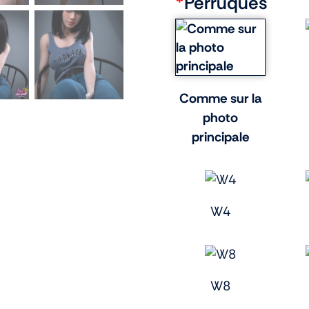
*
Perruques
Comme sur la
photo
principale
W4
W8