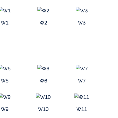
W1
W2
W3
W5
W6
W7
W9
W10
W11