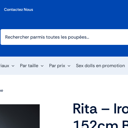
Contactez Nous
riaux
Par taille
Par prix
Sex dolls en promotion
ne
Rita – Ir
152cm B