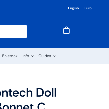
English
Euro
En stock
Info
Guides
ontech Doll
onnet C