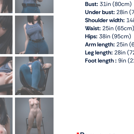
Bust:
31in (80cm)
Under bust:
28in (
Shoulder width:
14i
Waist:
25in (65cm
Hips:
38in (95cm)
Arm length:
25in (
Leg length:
28in (
Foot length :
9in (