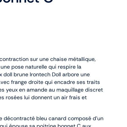
écontraction sur une chaise métallique,
une pose naturelle qui respire la
 doll brune Irontech Doll arbore une
avec frange droite qui encadre ses traits
Ses yeux en amande au maquillage discret
s rosées lui donnent un air frais et
le décontracté bleu canard composé d’un
qui épouse sa poitrine bonnet C aux