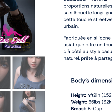
proportions naturelles
sa silhouette longili
cette touche streetw
urbain.
Fabriquée en silicone 
asiatique offre un tou
d’à côté au style cas
naturel, prête à part
Body's dimens
Height:
4ft9in (15
Weight:
66lbs (32k
Breast:
B-Cup