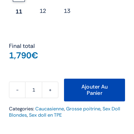
12
13
11
Final total
1,790
€
Ajouter Au
Panier
quantité
de
Categories:
Caucasienne
,
Grosse poitrine
,
Sex Doll
Nora
Blondes
,
Sex doll en TPE
–
WM
Doll