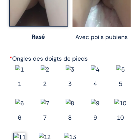
Rasé
Avec poils pubiens
*
Ongles des doigts de pieds
1
2
3
4
5
6
7
8
9
10