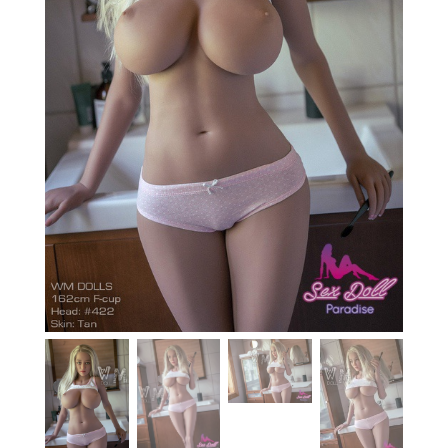
En stock
Aide
Guides
Paiement
Contact
Livraison