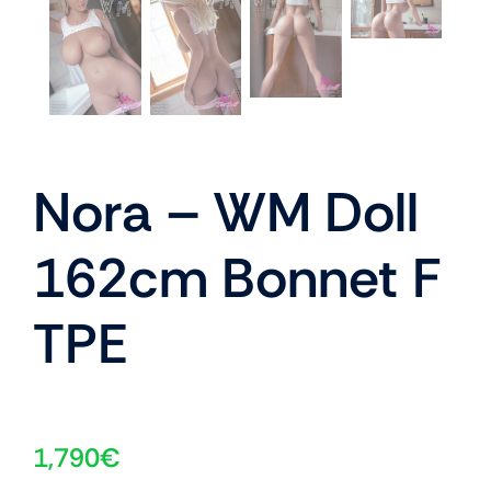
Nora – WM Doll
162cm Bonnet F
TPE
1,790
€