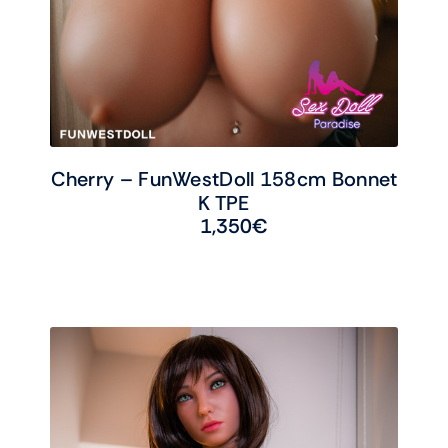
Cherry – FunWestDoll 158cm Bonnet
K TPE
1,350
€