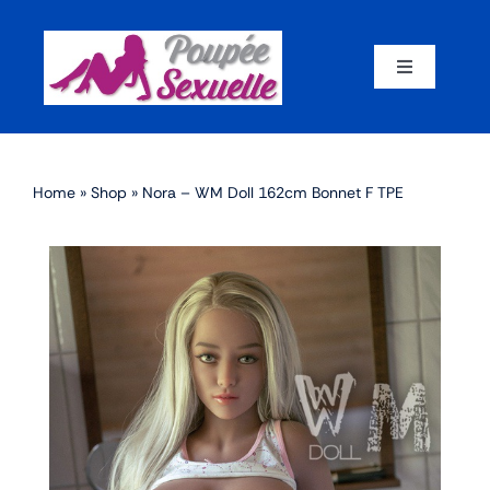
Skip
to
content
Toggle
Navigation
Accueil
Home
»
Shop
»
Nora – WM Doll 162cm Bonnet F TPE
Par corps
Par marque
Par matériaux
Par taille
Sex dolls en promotion