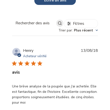
Écrire un avis
Filtres
Rechercher
Trier par
:
Plus récent
des
avis
Date
Henry
13/08/18
de
Acheteur vérifié
publica
avis
Une brève analyse de la poupée que j'ai achetée. Elle
est fantastique, fin de l'histoire. Excellente conception.
proportions soigneusement étudiées. de cinq étoiles.
pour moi