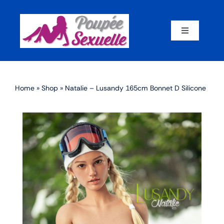
Skip
to
content
Toggle
Navigation
Accueil
Home
»
Shop
»
Natalie – Lusandy 165cm Bonnet D Silicone
Par corps
Par marque
Par matériaux
Par taille
Sex dolls en promotion