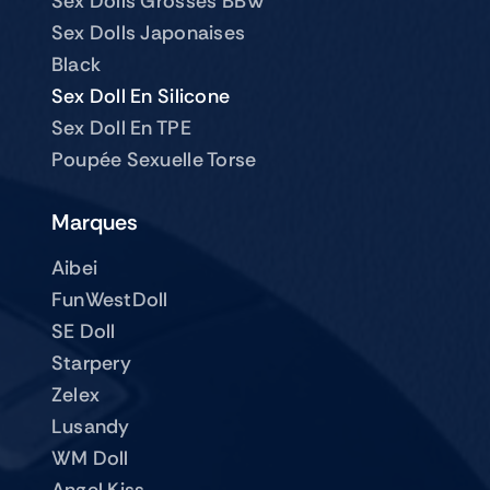
Sex Dolls Grosses BBW
Sex Dolls Japonaises
Black
Sex Doll En Silicone
Sex Doll En TPE
Poupée Sexuelle Torse
Marques
Aibei
FunWestDoll
SE Doll
Starpery
Zelex
Lusandy
WM Doll