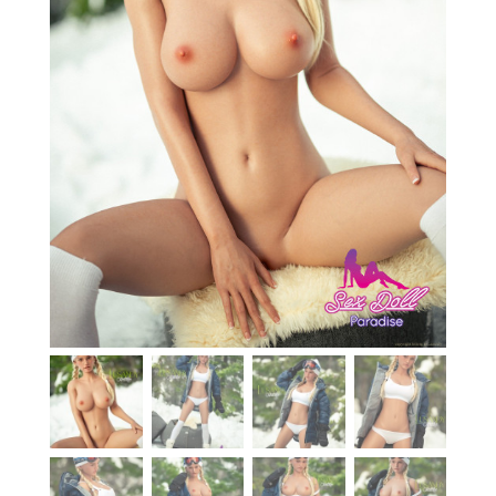
En stock
Aide
Guides
Paiement
Contact
Livraison