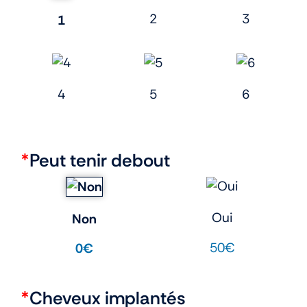
2
3
1
4
5
6
*
Peut tenir debout
Oui
Non
50€
0€
*
Cheveux implantés