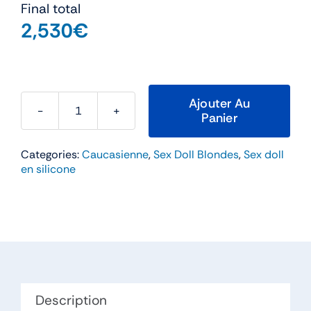
Final total
2,530
€
Ajouter Au
Panier
quantité
de
Categories:
Caucasienne
,
Sex Doll Blondes
,
Sex doll
Natalie
en silicone
–
Lusandy
165cm
Bonnet
D
Silicone
Description