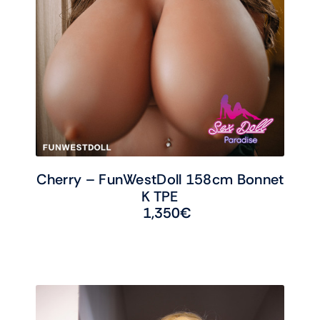
Cherry – FunWestDoll 158cm Bonnet
K TPE
1,350
€