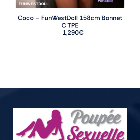
Coco – FunWestDoll 158cm Bonnet
C TPE
1,290
€