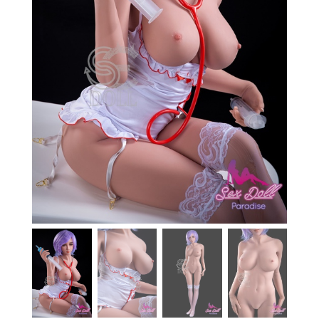
En stock
Aide
Guides
Paiement
Contact
Livraison