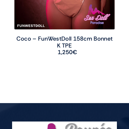
Coco – FunWestDoll 158cm Bonnet
K TPE
1,250
€