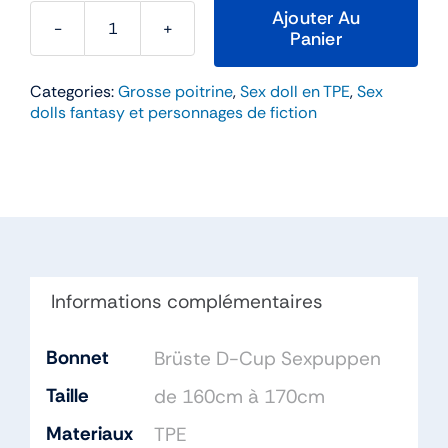
Ajouter Au
Panier
quantité
de
Categories:
Grosse poitrine
,
Sex doll en TPE
,
Sex
Monica
dolls fantasy et personnages de fiction
–
SEDoll
168cm
Bonnet
D
TPE
Informations complémentaires
Bonnet
Brüste D-Cup Sexpuppen
Taille
de 160cm à 170cm
Materiaux
TPE