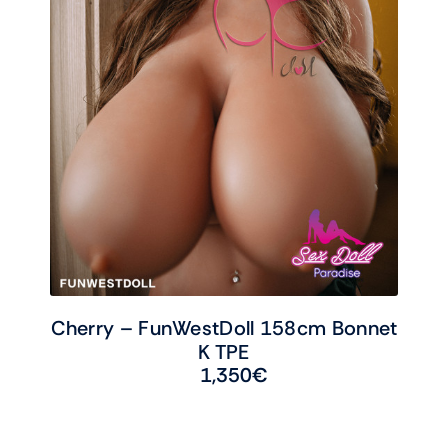
Cherry – FunWestDoll 158cm Bonnet
K TPE
1,350
€