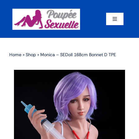
Skip
to
content
Toggle
Navigation
Accueil
Home
»
Shop
»
Monica – SEDoll 168cm Bonnet D TPE
Par corps
Par marque
Par matériaux
Par taille
Sex dolls en promotion