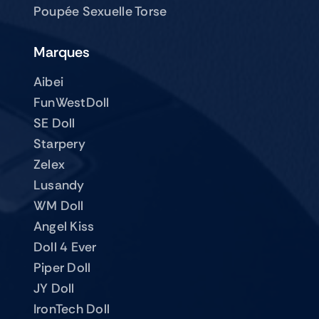
Poupée Sexuelle Torse
Marques
Aibei
FunWestDoll
SE Doll
Starpery
Zelex
Lusandy
WM Doll
Angel Kiss
Doll 4 Ever
Piper Doll
JY Doll
IronTech Doll