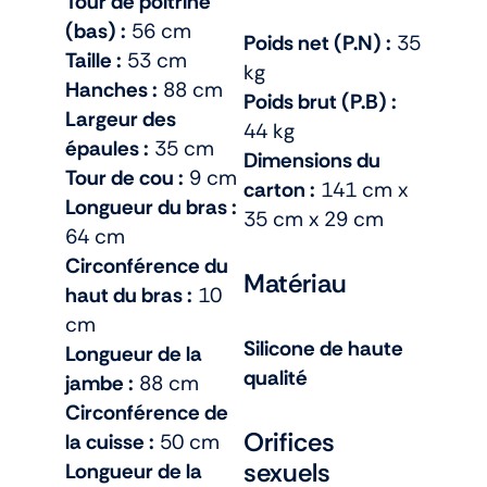
Tour de poitrine
(bas) :
56 cm
Poids net (P.N) :
35
Taille :
53 cm
kg
Hanches :
88 cm
Poids brut (P.B) :
Largeur des
44 kg
épaules :
35 cm
Dimensions du
Tour de cou :
9 cm
carton :
141 cm x
Longueur du bras :
35 cm x 29 cm
64 cm
Circonférence du
Matériau
haut du bras :
10
cm
Silicone de haute
Longueur de la
qualité
jambe :
88 cm
Circonférence de
Orifices
la cuisse :
50 cm
sexuels
Longueur de la