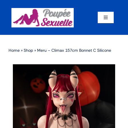
Skip
to
content
Toggle
Navigation
Accueil
Home
»
Shop
»
Meru – Climax 157cm Bonnet C Silicone
Par corps
Par marque
Par matériaux
Par taille
Sex dolls en promotion