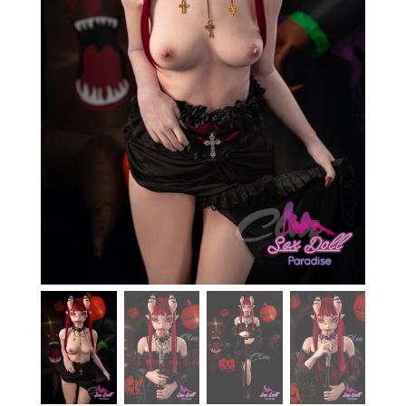
En stock
Aide
Guides
Paiement
Contact
Livraison