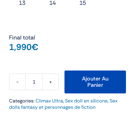
13
14
15
Final total
1,990
€
Ajouter Au
Panier
quantité
de
Categories:
Climax Ultra
,
Sex doll en silicone
,
Sex
Meru
dolls fantasy et personnages de fiction
–
Climax
157cm
Bonnet