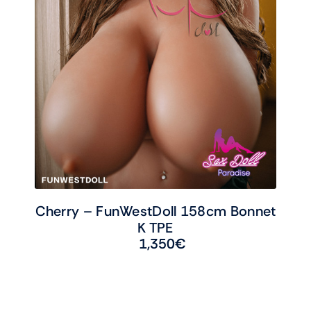
Cherry – FunWestDoll 158cm Bonnet
K TPE
1,350
€