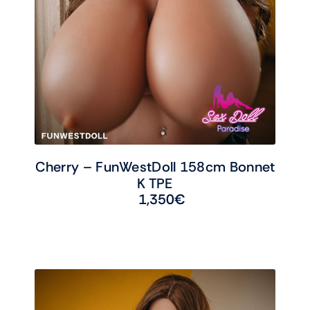
Cherry – FunWestDoll 158cm Bonnet
K TPE
1,350
€