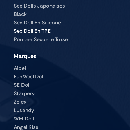
Sex Dolls Japonaises
Black
Sex Doll En Silicone
Sex Doll En TPE
Poupée Sexuelle Torse
Marques
Aibei
FunWestDoll
SE Doll
Starpery
Zelex
Lusandy
WM Doll
Angel Kiss