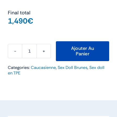
Final total
1,490
€
Ajouter Au
Panier
quantité
de
Categories:
Caucasienne
,
Sex Doll Brunes
,
Sex doll
Luna
en TPE
–
SEDoll
160cm
Bonnet
D
TPE