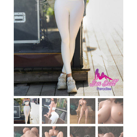
En stock
Aide
Guides
Paiement
Contact
Livraison