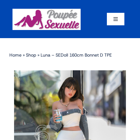
Skip
to
content
Toggle
Navigation
Accueil
Home
»
Shop
»
Luna – SEDoll 160cm Bonnet D TPE
Par corps
Par marque
Par matériaux
Par taille
Sex dolls en promotion