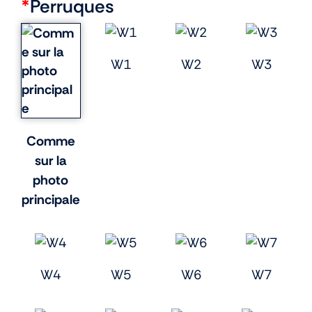
*
Perruques
W1
W2
W3
Comme
sur la
photo
principale
W4
W5
W6
W7