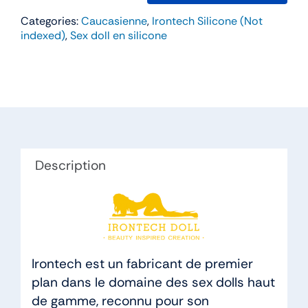
de
Categories:
Caucasienne
,
Irontech Silicone (Not
Luna
indexed)
,
Sex doll en silicone
–
Irontech
164cm
Bonnet
G
Silicone
Description
Irontech est un fabricant de premier
plan dans le domaine des sex dolls haut
de gamme, reconnu pour son