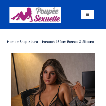
Skip
to
content
Toggle
Navigation
Accueil
Home
»
Shop
»
Luna – Irontech 164cm Bonnet G Silicone
Par corps
Par marque
Par matériaux
Par taille
Sex dolls en promotion