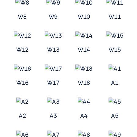
W8
W9
W10
W11
W12
W13
W14
W15
W16
W17
W18
A1
A2
A3
A4
A5