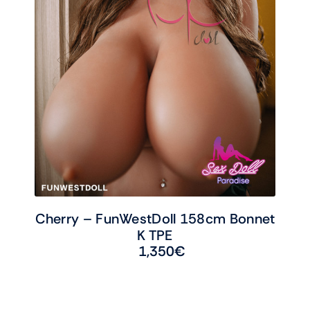
Cherry – FunWestDoll 158cm Bonnet
K TPE
1,350
€