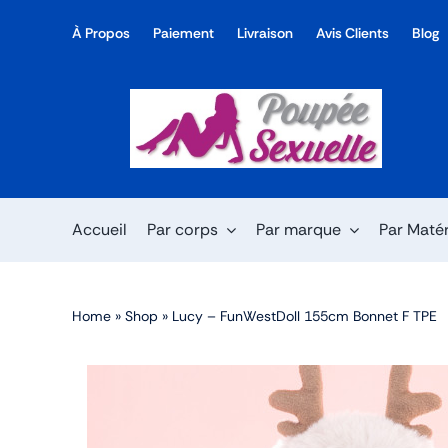
Skip
À Propos
Paiement
Livraison
Avis Clients
Blog
to
content
Accueil
Par corps
Par marque
Par Maté
Home
»
Shop
»
Lucy – FunWestDoll 155cm Bonnet F TPE