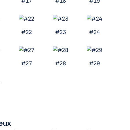
#17
#18
#19
#22
#23
#24
#27
#28
#29
eux