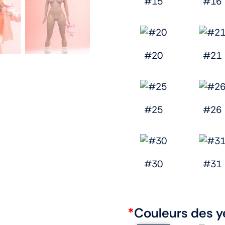
#15
#16
#20
#21
#25
#26
#30
#31
*
Couleurs des y