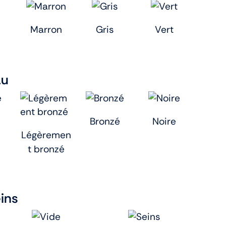
Marron
Gris
Vert
au
Bronzé
Noire
Légèremen
t bronzé
eins