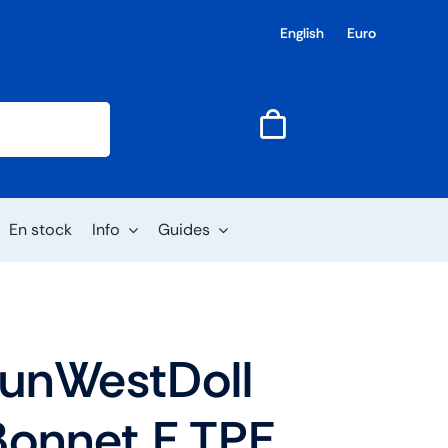
English
Euro
En stock
Info
Guides
FunWestDoll
onnet F TPE