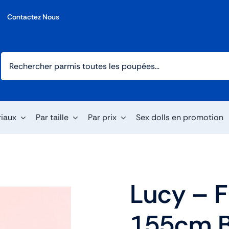
Contactez Nous
riaux
Par taille
Par prix
Sex dolls en promotion
Lucy – 
155cm B