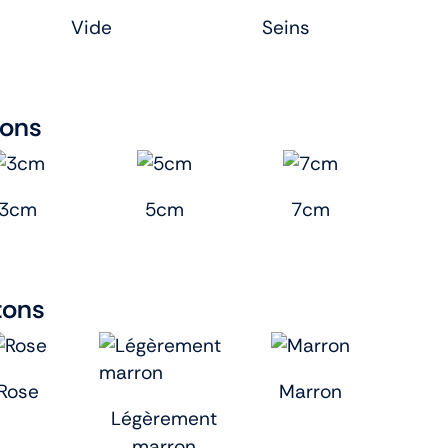
Vide
Seins
tons
3cm
5cm
7cm
tons
Rose
Marron
Légèrement
marron