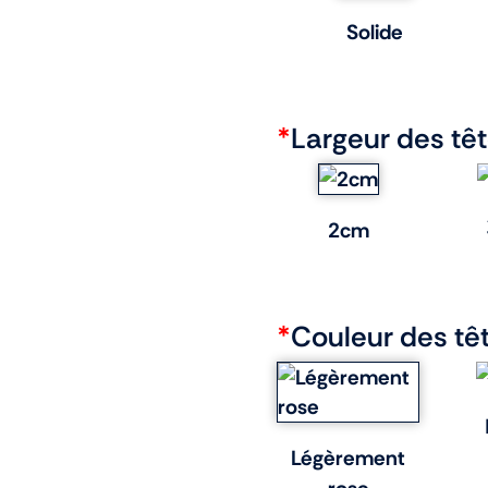
Solide
*
Largeur des tê
2cm
*
Couleur des tê
Légèrement