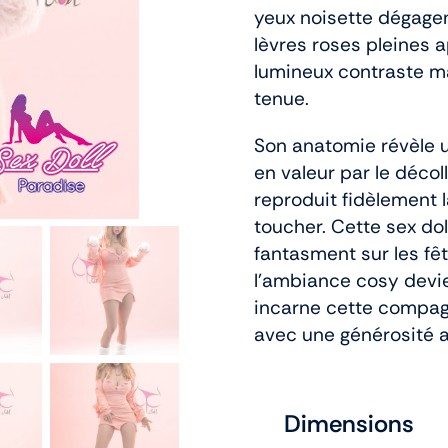
yeux noisette dégagen
lèvres roses pleines a
lumineux contraste m
tenue.
Son anatomie révèle u
en valeur par le décol
reproduit fidèlement 
toucher. Cette sex do
fantasment sur les fê
l’ambiance cosy devi
incarne cette compagn
avec une générosité 
Dimensions