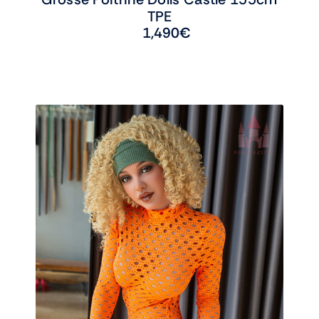
TPE
1,490
€