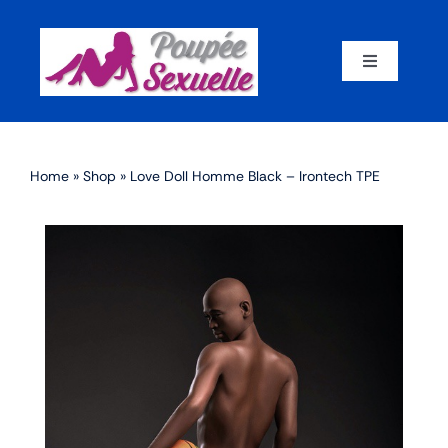
Skip
to
content
Toggle
Navigation
Accueil
Home
»
Shop
»
Love Doll Homme Black – Irontech TPE
Par corps
Par marque
Par matériaux
Par taille
Sex dolls en promotion