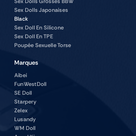
Sex Dolls Grosses BBW
Sex Dolls Japonaises
Black
Sex Doll En Silicone
Sex Doll En TPE
Poupée Sexuelle Torse
Marques
Aibei
FunWestDoll
SE Doll
Starpery
Zelex
Lusandy
WM Doll