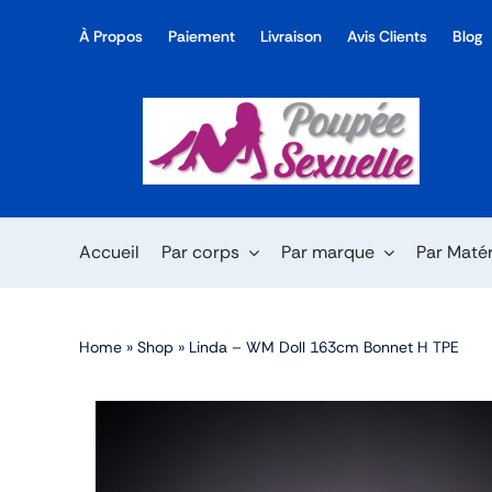
Skip
À Propos
Paiement
Livraison
Avis Clients
Blog
to
content
Accueil
Par corps
Par marque
Par Maté
Home
»
Shop
»
Linda – WM Doll 163cm Bonnet H TPE