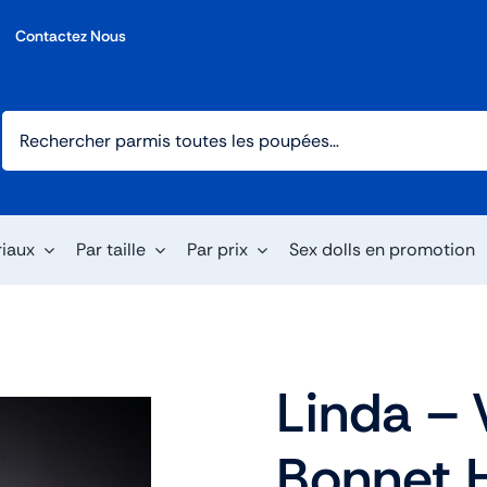
Contactez Nous
riaux
Par taille
Par prix
Sex dolls en promotion
Linda –
Bonnet 