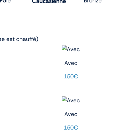
Pâle
Bronzé
Caucasienne
se est chauffé)
Avec
150€
Avec
150€