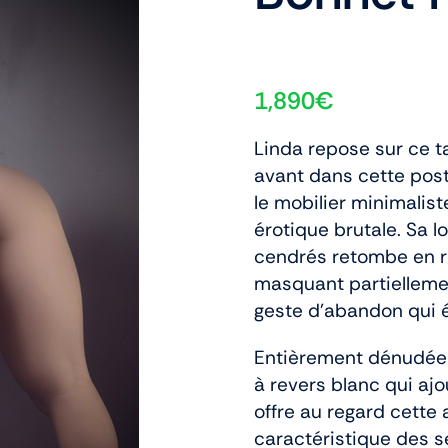
1,890
€
Linda repose sur ce 
avant dans cette post
le mobilier minimalis
érotique brutale. Sa l
cendrés retombe en ri
masquant partiellemen
geste d’abandon qui 
Entièrement dénudée 
à revers blanc qui ajo
offre au regard cett
caractéristique des s