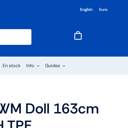
English
Euro
En stock
Info
Guides
 WM Doll 163cm
H TPE