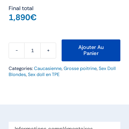
Final total
1,890
€
Ajouter Au
Panier
quantité
de
Categories:
Caucasienne
,
Grosse poitrine
,
Sex Doll
Krestin
Blondes
,
Sex doll en TPE
–
WM
Doll
162cm
Bonnet
E
TPE
Informations complémentaires