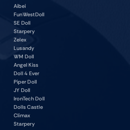
Aibei
FunWestDoll
SE Doll
Starpery
Zelex
Lusandy
WM Doll
Angel Kiss
Doll 4 Ever
Piper Doll
JY Doll
IronTech Doll
Dolls Castle
Climax
Starpery