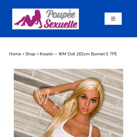
Skip
to
content
Toggle
Navigation
Accueil
Home
»
Shop
»
Krestin – WM Doll 162cm Bonnet E TPE
Par corps
Par marque
Par matériaux
Par taille
Sex dolls en promotion