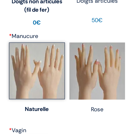
Doigts articulés
Doigts non articulés
(fil de fer)
50€
0€
*
Manucure
Naturelle
Rose
*
Vagin