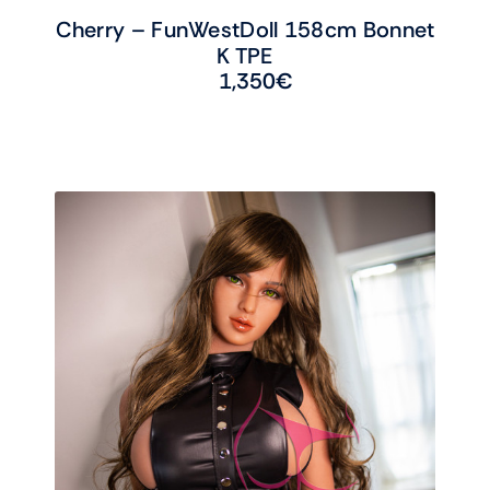
Cherry – FunWestDoll 158cm Bonnet
K TPE
1,350
€