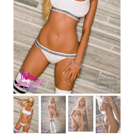
En stock
Aide
Guides
Paiement
Contact
Livraison