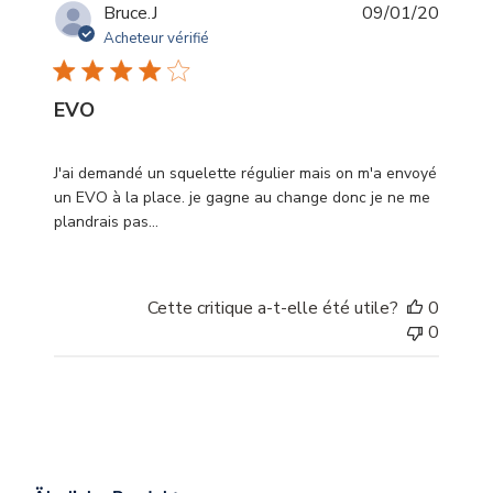
Date
Bruce.J
09/01/20
de
Acheteur vérifié
publica
EVO
J'ai demandé un squelette régulier mais on m'a envoyé
un EVO à la place. je gagne au change donc je ne me
plandrais pas...
Cette critique a-t-elle été utile?
0
0