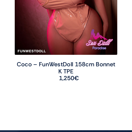
Coco – FunWestDoll 158cm Bonnet
K TPE
1,250
€