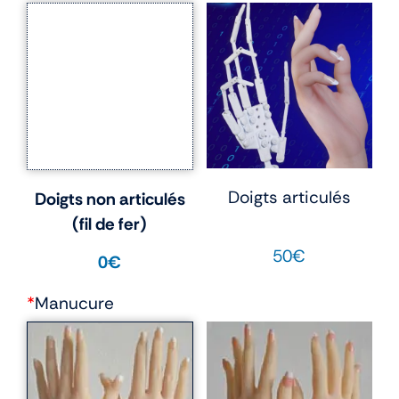
Doigts articulés
Doigts non articulés
(fil de fer)
50€
0€
*
Manucure