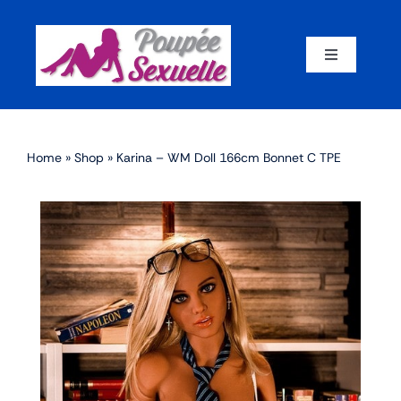
Skip
to
content
Toggle
Navigation
Accueil
Home
»
Shop
»
Karina – WM Doll 166cm Bonnet C TPE
Par corps
Par marque
Par matériaux
Par taille
Sex dolls en promotion