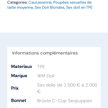
Categories:
Caucasienne
,
Poupées sexuelles de
Karina
taille moyenne
,
Sex Doll Blondes
,
Sex doll en TPE
–
WM
Doll
166cm
Bonnet
C
TPE
Informations complémentaires
Materiaux
TPE
Marque
WM Doll
Sex dolls de 1 500 € à 2 000
Prix
€
Bonnet
Brüste C-Cup Sexpuppen