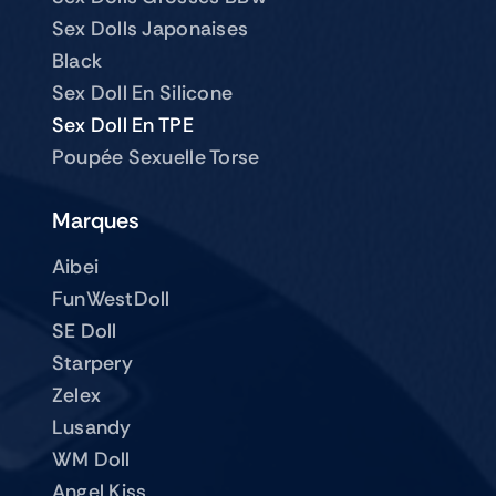
Sex Dolls Japonaises
Black
Sex Doll En Silicone
Sex Doll En TPE
Poupée Sexuelle Torse
Marques
Aibei
FunWestDoll
SE Doll
Starpery
Zelex
Lusandy
WM Doll
Angel Kiss