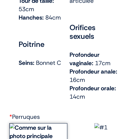
Tour de taille:
articulée
53cm
Hanches:
84cm
Orifices
sexuels
Poitrine
Profondeur
Seins:
Bonnet C
vaginale:
17cm
Profondeur anale:
16cm
Profondeur orale:
14cm
*
Perruques