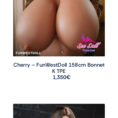
Cherry – FunWestDoll 158cm Bonnet
K TPE
1,350
€