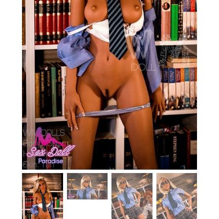
En stock
Aide
Guides
Paiement
Contact
Livraison