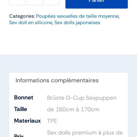
quantité
de
Categories:
Poupées sexuelles de taille moyenne
,
Kanon
Sex doll en silicone
,
Sex dolls japonaises
–
Angel
Kiss
160cm
Bonnet
D
TPE
Informations complémentaires
Bonnet
Brüste D-Cup Sexpuppen
Taille
de 160cm à 170cm
Materiaux
TPE
Sex dolls premium à plus de
Prix