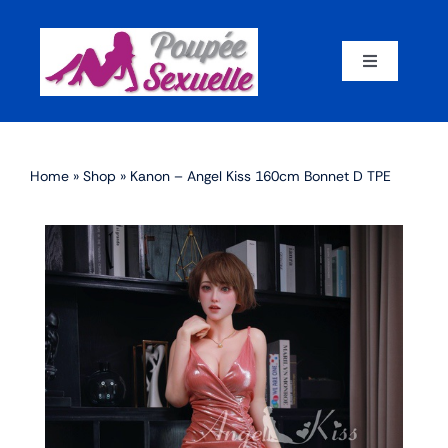
Skip
to
content
Toggle
Navigation
Accueil
Home
»
Shop
»
Kanon – Angel Kiss 160cm Bonnet D TPE
Par corps
Par marque
Par matériaux
Par taille
Sex dolls en promotion