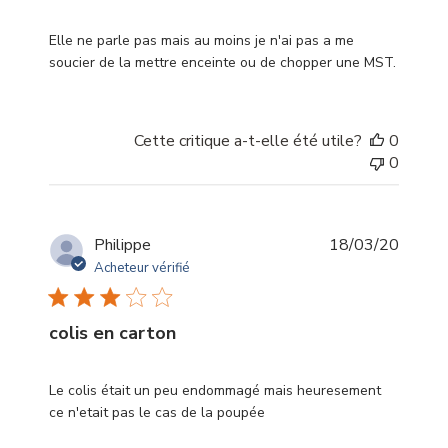
Elle ne parle pas mais au moins je n'ai pas a me
soucier de la mettre enceinte ou de chopper une MST.
Cette critique a-t-elle été utile?
0
0
Date
Philippe
18/03/20
de
Acheteur vérifié
publica
colis en carton
Le colis était un peu endommagé mais heuresement
ce n'etait pas le cas de la poupée