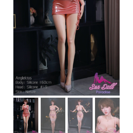
En stock
Aide
Guides
Paiement
Contact
Livraison