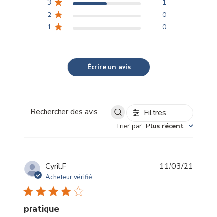
3
1
2
0
1
0
Écrire un avis
Filtres
Rechercher
Trier par
:
Plus récent
des
avis
Date
Cyril.F
11/03/21
de
Acheteur vérifié
publica
pratique