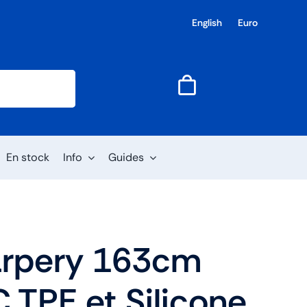
English
Euro
En stock
Info
Guides
tarpery 163cm
 TPE et Silicone