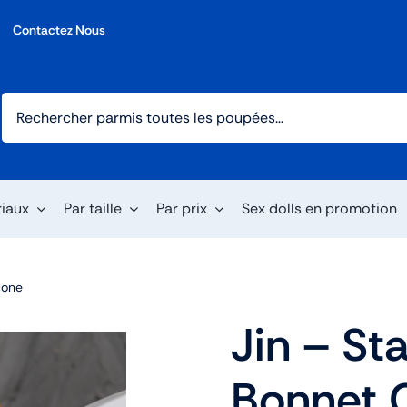
Contactez Nous
riaux
Par taille
Par prix
Sex dolls en promotion
cone
Jin – S
Bonnet C