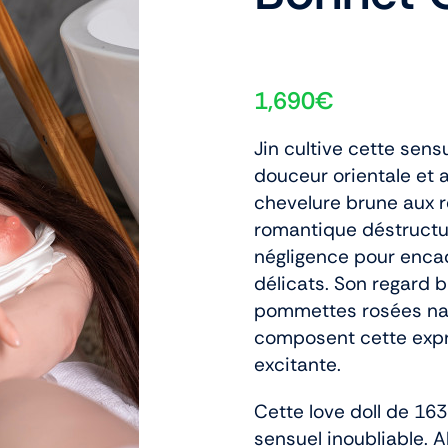
1,690
€
Jin cultive cette sens
douceur orientale et
chevelure brune aux r
romantique déstructu
négligence pour encad
délicats. Son regard 
pommettes rosées nat
composent cette expre
excitante.
Cette love doll de 163
sensuel inoubliable. 