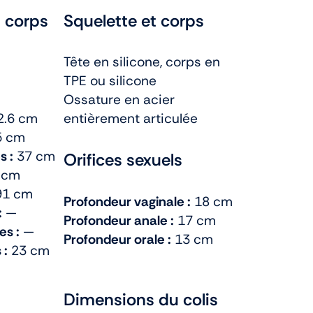
 corps
Squelette et corps
Tête en silicone, corps en
TPE ou silicone
Ossature en acier
2.6 cm
entièrement articulée
5 cm
s :
37 cm
Orifices sexuels
 cm
1 cm
Profondeur vaginale :
18 cm
:
—
Profondeur anale :
17 cm
es :
—
Profondeur orale :
13 cm
 :
23 cm
Dimensions du colis