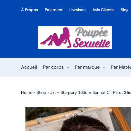
Skip
À Propos
Paiement
Livraison
Avis Clients
Blog
to
content
Accueil
Par corps
Par marque
Par Maté
Home
»
Shop
»
Jin – Starpery 163cm Bonnet C TPE et Sili