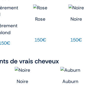
Rose
Noire
èrement
blond
150€
150€
150€
nts de vrais cheveux
Noire
Auburn