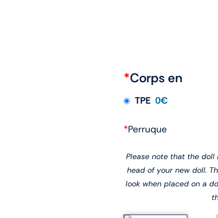
*
Corps en
TPE
0€
*
Perruque
Please note that the dol
head of your new doll. T
look when placed on a dol
t