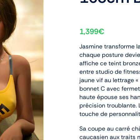
1,399
€
Jasmine transforme la
chaque posture devien
affiche ce teint bron
entre studio de fitnes
jaune vif au lettrage 
bonnet C avec fermeté,
haute épouse ses han
précision troublante. 
touche de personnalit
Sa coupe au carré châ
caucasien aux traits