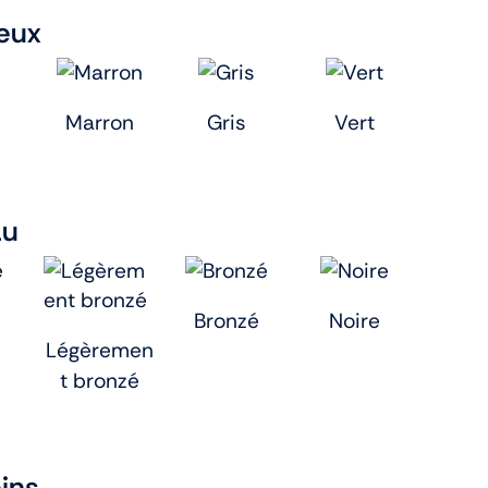
eux
Marron
Gris
Vert
au
Bronzé
Noire
Légèremen
t bronzé
eins