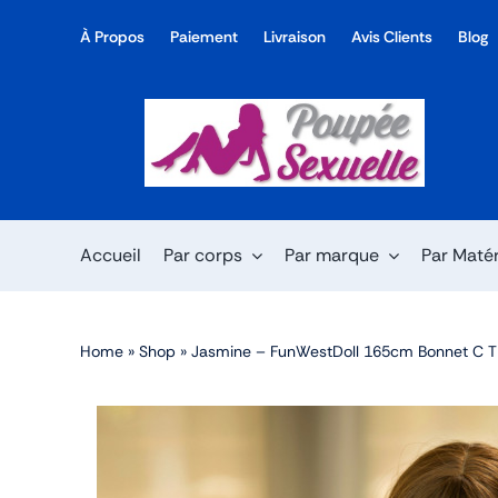
Skip
À Propos
Paiement
Livraison
Avis Clients
Blog
to
content
Accueil
Par corps
Par marque
Par Maté
Home
»
Shop
»
Jasmine – FunWestDoll 165cm Bonnet C 