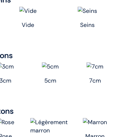
Vide
Seins
tons
3cm
5cm
7cm
tons
Rose
Marron