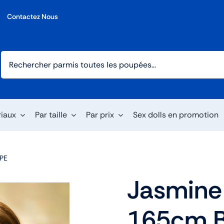
Contactez Nous
riaux
Par taille
Par prix
Sex dolls en promotion
TPE
Jasmine
165cm B