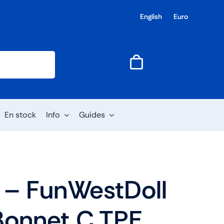
English
Euro
En stock
Info
Guides
 – FunWestDoll
onnet C TPE