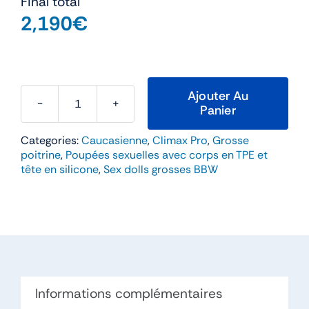
Final total
2,190
€
Ajouter Au
Panier
quantité
de
Categories:
Caucasienne
,
Climax Pro
,
Grosse
Jasmine
poitrine
,
Poupées sexuelles avec corps en TPE et
–
tête en silicone
,
Sex dolls grosses BBW
Climax
Bonnet
T
TPE/Silicone
Informations complémentaires