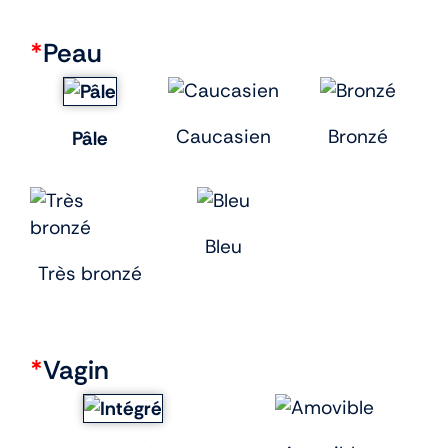
*
Peau
Caucasien
Bronzé
Pâle
Bleu
Très bronzé
*
Vagin