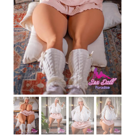
En stock
Aide
Guides
Paiement
Contact
Livraison