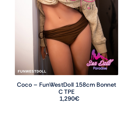
Coco – FunWestDoll 158cm Bonnet
C TPE
1,290
€