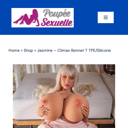
Skip
to
content
Toggle
Navigation
Accueil
Home
»
Shop
»
Jasmine – Climax Bonnet T TPE/Silicone
Par corps
Par marque
Par matériaux
Par taille
Sex dolls en promotion