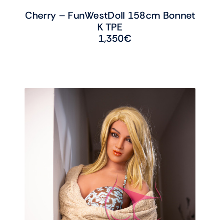
Cherry – FunWestDoll 158cm Bonnet
K TPE
1,350
€