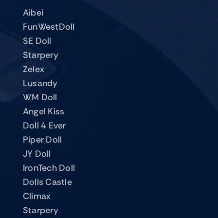
Aibei
FunWestDoll
SE Doll
Starpery
Zelex
Lusandy
WM Doll
Angel Kiss
Doll 4 Ever
Piper Doll
JY Doll
IronTech Doll
Dolls Castle
Climax
Starpery