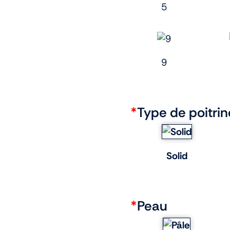
5
9
*
Type de poitrin
Solid
*
Peau