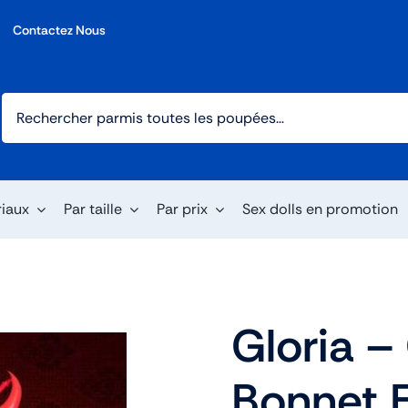
Contactez Nous
riaux
Par taille
Par prix
Sex dolls en promotion
Gloria 
Bonnet 