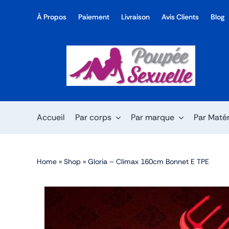
Skip
À Propos
Paiement
Livraison
Avis Clients
Blog
to
content
Accueil
Par corps
Par marque
Par Maté
Home
»
Shop
»
Gloria – Climax 160cm Bonnet E TPE