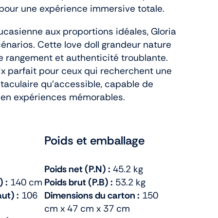
pour une expérience immersive totale.
ucasienne aux proportions idéales, Gloria
énarios. Cette love doll grandeur nature
 rangement et authenticité troublante.
oix parfait pour ceux qui recherchent une
aculaire qu’accessible, capable de
s en expériences mémorables.
Poids et emballage
Poids net (P.N) :
45.2 kg
 :
140 cm
Poids brut (P.B) :
53.2 kg
ut) :
106
Dimensions du carton :
150
cm x 47 cm x 37 cm