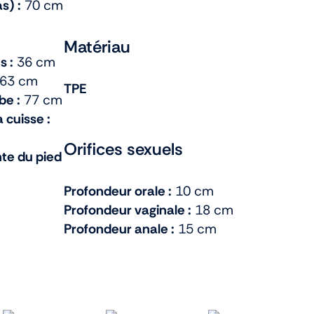
s) :
70 cm
Matériau
s :
36 cm
63 cm
TPE
be :
77 cm
 cuisse :
Orifices sexuels
nte du pied
Profondeur orale :
10 cm
Profondeur vaginale :
18 cm
Profondeur anale :
15 cm