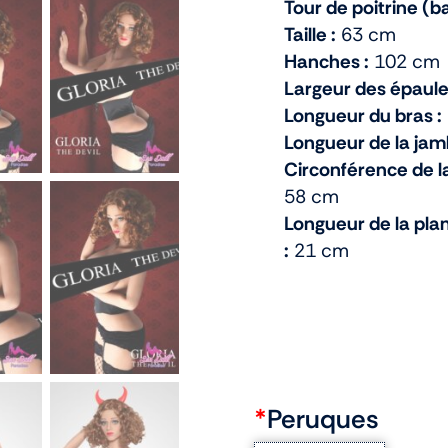
Tour de poitrine (ba
Taille :
63 cm
Hanches :
102 cm
Largeur des épaule
Longueur du bras :
Longueur de la jam
Circonférence de la
58 cm
Longueur de la pla
:
21 cm
*
Peruques