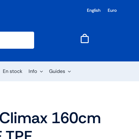
English
Euro
En stock
Info
Guides
– Climax 160cm
E TPE