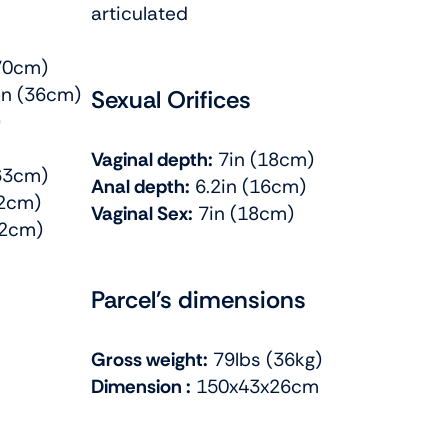
articulated
70cm)
n (36cm)
Sexual Orifices
)
Vaginal depth:
7in (18cm)
63cm)
Anal depth:
6.2in (16cm)
72cm)
Vaginal Sex:
7in (18cm)
22cm)
Parcel's dimensions
Gross weight:
79lbs (36kg)
Dimension :
150x43x26cm