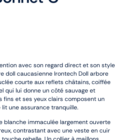
ention avec son regard direct et son style
ve doll caucasienne Irontech Doll arbore
lée courte aux reflets châtains, coiffée
l qui lui donne un côté sauvage et
s fins et ses yeux clairs composent un
 lit une assurance tranquille.
se blanche immaculée largement ouverte
reux, contrastant avec une veste en cuir
 touche rebelle. Un collier à maillons