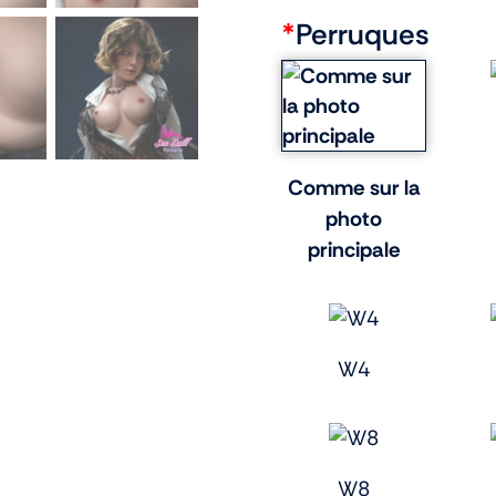
*
Perruques
Comme sur la
photo
principale
W4
W8