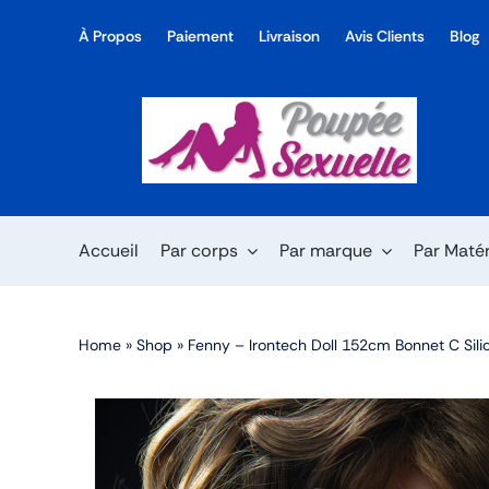
Skip
À Propos
Paiement
Livraison
Avis Clients
Blog
to
content
Accueil
Par corps
Par marque
Par Maté
Home
»
Shop
»
Fenny – Irontech Doll 152cm Bonnet C Sili