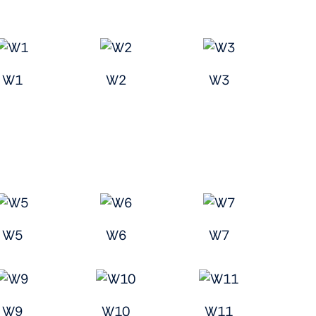
W1
W2
W3
W5
W6
W7
W9
W10
W11