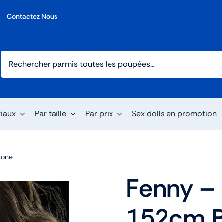
Contactez Nous
riaux
Par taille
Par prix
Sex dolls en promotion
cone
Fenny – 
152cm B