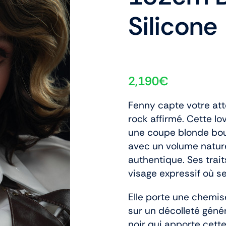
Silicone
2,190
€
Fenny capte votre att
rock affirmé. Cette lo
une coupe blonde bouc
avec un volume nature
authentique. Ses trait
visage expressif où se
Elle porte une chemi
sur un décolleté géné
noir qui apporte cette