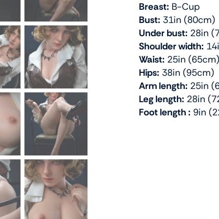
Breast:
B-Cup
Bust:
31in (80cm)
Under bust:
28in (
Shoulder width:
14i
Waist:
25in (65cm
Hips:
38in (95cm)
Arm length:
25in (
Leg length:
28in (
Foot length :
9in (