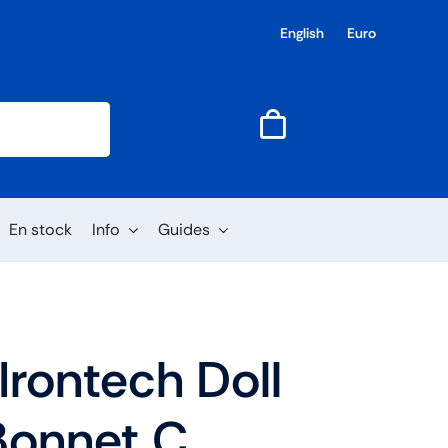
English
Euro
En stock
Info
Guides
Irontech Doll
onnet C