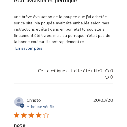
etat livraison et perruque
une brève évaluation de la poupée que j'ai achetée
sur ce site. Ma poupée avait été emballée selon mes
instructions et était dans en bon etat lorsqu'elle a
finalement été livrée, mais sa perruque n'était pas de
la bonne couleur. Ils ont rapidement ré...
En savoir plus
Cette critique a-t-elle été utile?
0
0
Date
Christo
20/03/20
de
Acheteur vérifié
publica
note