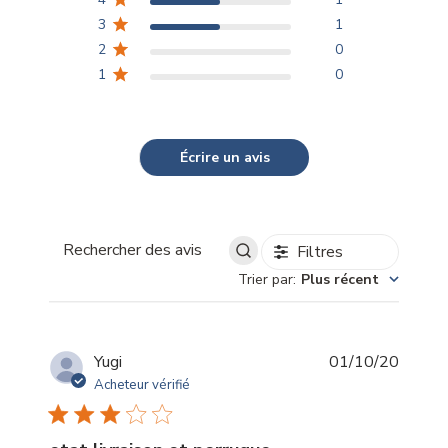
3
1
2
0
1
0
Écrire un avis
Filtres
Rechercher
Trier par
:
Plus récent
des
avis
Date
Yugi
01/10/20
de
Acheteur vérifié
publica