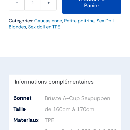
Panier
quantité
de
Categories:
Caucasienne
,
Petite poitrine
,
Sex Doll
Eleanor
Blondes
,
Sex doll en TPE
–
WM
Doll
160cm
Bonnet
A
TPE
Informations complémentaires
Bonnet
Brüste A-Cup Sexpuppen
Taille
de 160cm à 170cm
Materiaux
TPE