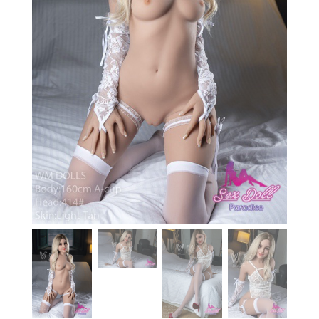
En stock
Aide
Guides
Paiement
Contact
Livraison