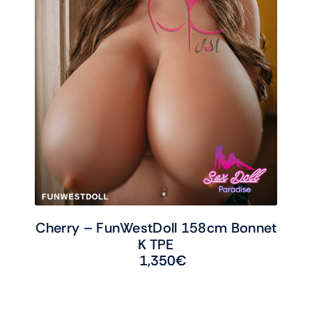
Cherry – FunWestDoll 158cm Bonnet
K TPE
1,350
€