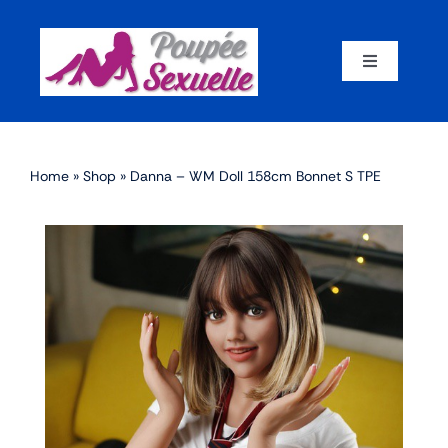
Skip
to
content
Toggle
Navigation
Accueil
Home
»
Shop
»
Danna – WM Doll 158cm Bonnet S TPE
Par corps
Par marque
Par matériaux
Par taille
Sex dolls en promotion