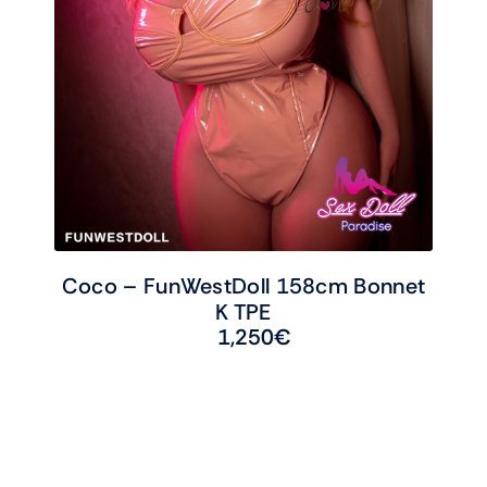
Coco – FunWestDoll 158cm Bonnet
K TPE
1,250
€