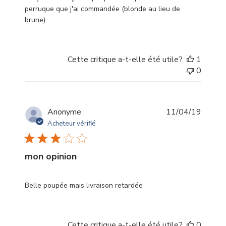
perruque que j'ai commandée (blonde au lieu de
brune).
Cette critique a-t-elle été utile?
1
0
Date
Anonyme
11/04/19
de
Acheteur vérifié
publica
mon opinion
Belle poupée mais livraison retardée
Cette critique a-t-elle été utile?
0