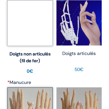
Doigts articulés
Doigts non articulés
(fil de fer)
50€
0€
*
Manucure