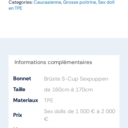
Categories:
Caucasienne
,
Grosse poitrine
,
Sex doll
Danna
en TPE
–
WM
Doll
158cm
Bonnet
S
TPE
Informations complémentaires
Bonnet
Brüste S-Cup Sexpuppen
Taille
de 160cm à 170cm
Materiaux
TPE
Sex dolls de 1 500 € à 2 000
Prix
€