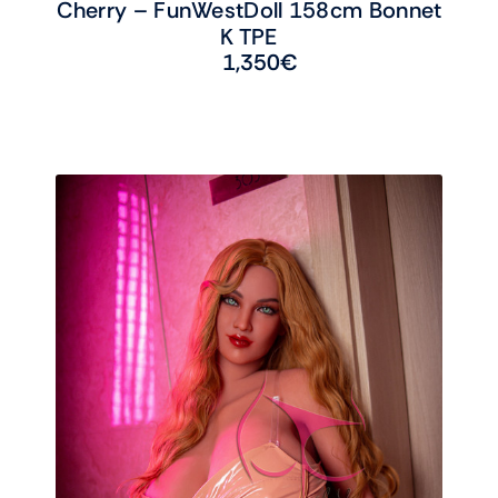
Cherry – FunWestDoll 158cm Bonnet
K TPE
1,350
€