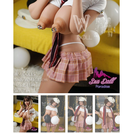
En stock
Aide
Guides
Paiement
Contact
Livraison