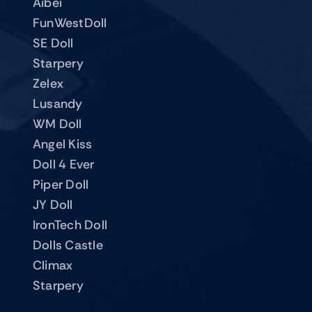
Aibei
FunWestDoll
SE Doll
Starpery
Zelex
Lusandy
WM Doll
Angel Kiss
Doll 4 Ever
Piper Doll
JY Doll
IronTech Doll
Dolls Castle
Climax
Starpery