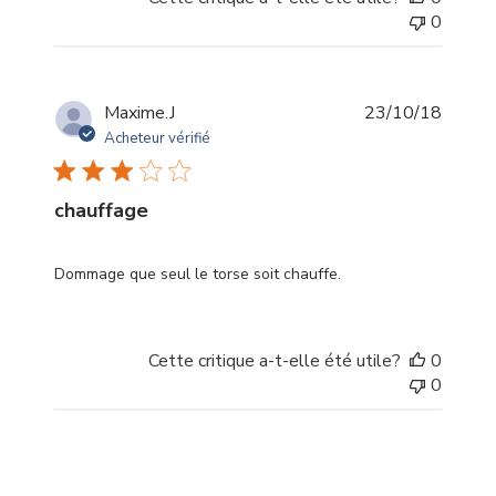
0
Date
Maxime.J
23/10/18
de
Acheteur vérifié
publica
chauffage
Dommage que seul le torse soit chauffe.
Cette critique a-t-elle été utile?
0
0