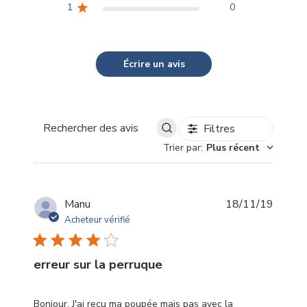
1
0
Écrire un avis
Filtres
Rechercher
Trier par
:
Plus récent
des
avis
Date
Manu
18/11/19
de
Acheteur vérifié
publica
erreur sur la perruque
Bonjour. J'ai reçu ma poupée mais pas avec la