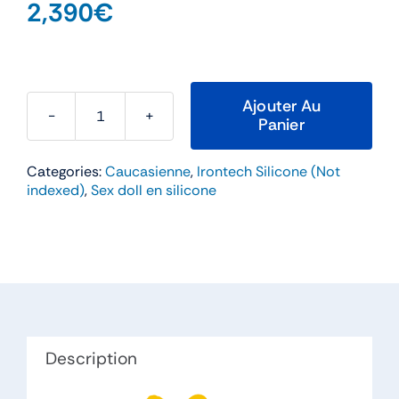
2,390
€
Ajouter Au
Panier
quantité
de
Categories:
Caucasienne
,
Irontech Silicone (Not
Danna
indexed)
,
Sex doll en silicone
–
Irontech
164cm
Bonnet
G
Silicone
Description