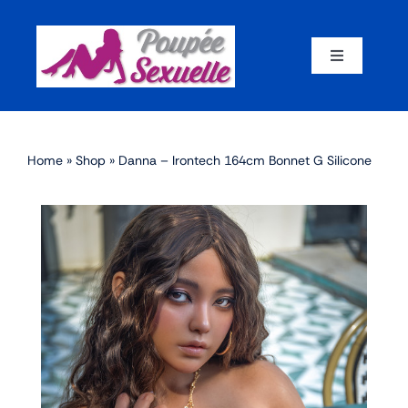
Skip
to
content
Toggle
Navigation
Accueil
Home
»
Shop
»
Danna – Irontech 164cm Bonnet G Silicone
Par corps
Par marque
Par matériaux
Par taille
Sex dolls en promotion