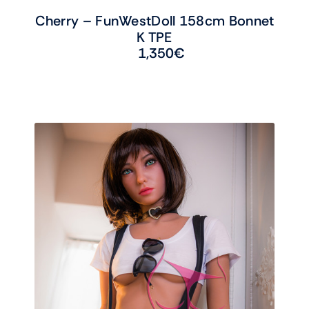
Cherry – FunWestDoll 158cm Bonnet
K TPE
1,350
€