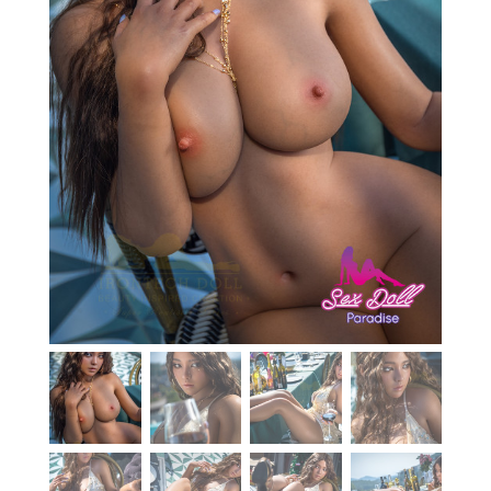
En stock
Aide
Guides
Paiement
Contact
Livraison