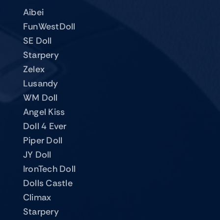
Aibei
FunWestDoll
SE Doll
Starpery
Zelex
Lusandy
WM Doll
Angel Kiss
Doll 4 Ever
Piper Doll
JY Doll
IronTech Doll
Dolls Castle
Climax
Starpery