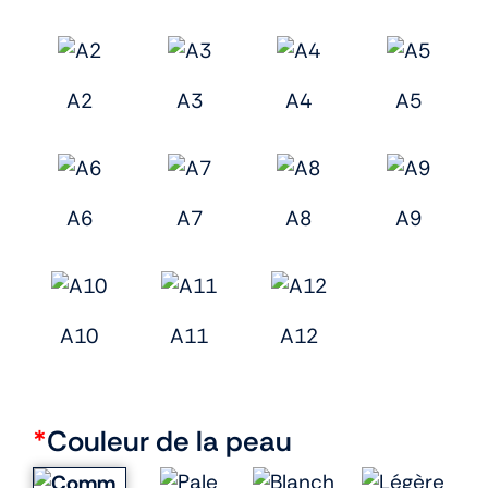
A2
A3
A4
A5
A6
A7
A8
A9
A10
A11
A12
*
Couleur de la peau