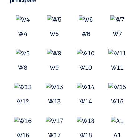
principale
W4
W5
W6
W7
W8
W9
W10
W11
W12
W13
W14
W15
W16
W17
W18
A1