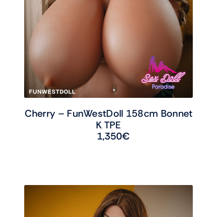
Cherry – FunWestDoll 158cm Bonnet
K TPE
1,350
€