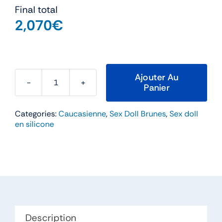
Final total
2,070
€
Ajouter Au
Panier
quantité
de
Categories:
Caucasienne
,
Sex Doll Brunes
,
Sex doll
Clarisse
en silicone
–
Zelex
Doll
Bonnet
C
Silicone
Description