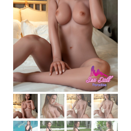
En stock
Aide
Guides
Paiement
Contact
Livraison