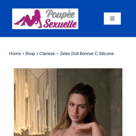
Skip
to
content
Toggle
Navigation
Accueil
Home
»
Shop
»
Clarisse – Zelex Doll Bonnet C Silicone
Par corps
Par marque
Par matériaux
Par taille
Sex dolls en promotion