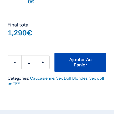
0€
Final total
1,290
€
Ajouter Au
Panier
quantité
de
Categories:
Caucasienne
,
Sex Doll Blondes
,
Sex doll
Clara
en TPE
–
Aibei
158cm
Bonnet
E