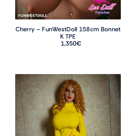
Cherry – FunWestDoll 158cm Bonnet
K TPE
1,350
€