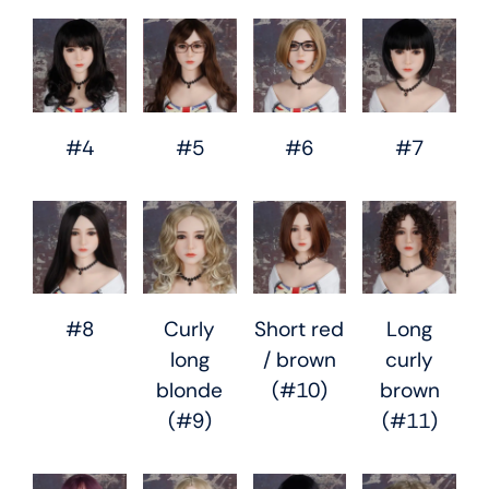
#4
#5
#6
#7
#8
Curly
Short red
Long
long
/ brown
curly
blonde
(#10)
brown
(#9)
(#11)