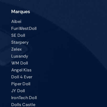
Marques
Aibei
FunWestDoll
SE Doll
Starpery
Zelex
Lusandy
WM Doll
Angel Kiss
Doll 4 Ever
Piper Doll
JY Doll
IronTech Doll
Dolls Castle