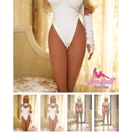
En stock
Aide
Guides
Paiement
Contact
Livraison