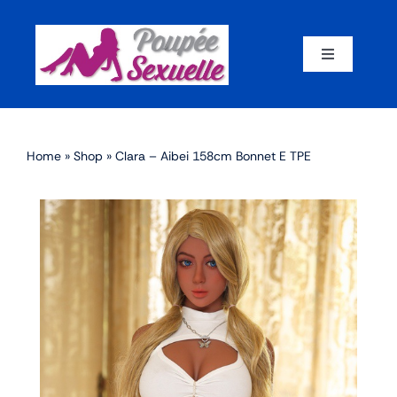
Skip
to
content
Toggle
Navigation
Accueil
Home
»
Shop
»
Clara – Aibei 158cm Bonnet E TPE
Par corps
Par marque
Par matériaux
Par taille
Sex dolls en promotion