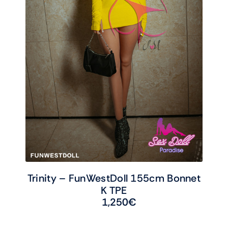
Trinity – FunWestDoll 155cm Bonnet
K TPE
1,250
€