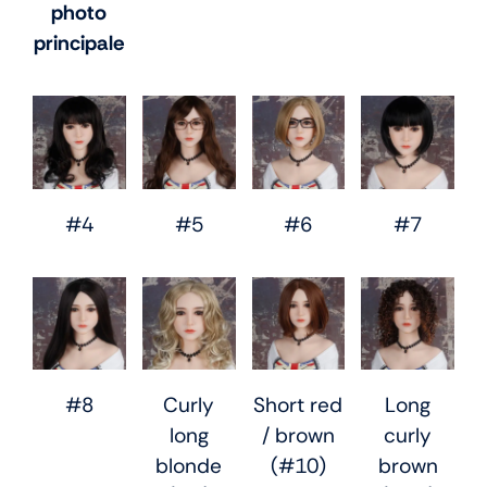
photo
principale
#4
#5
#6
#7
#8
Curly
Short red
Long
long
/ brown
curly
blonde
(#10)
brown