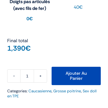
Doigts pas articulés
40€
(avec fils de fer)
0€
Final total
1,390
€
Ajouter Au
Panier
quantité
de
Categories:
Caucasienne
,
Grosse poitrine
,
Sex doll
Claire
en TPE
–
JY