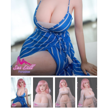
En stock
Aide
Guides
Paiement
Contact
Livraison