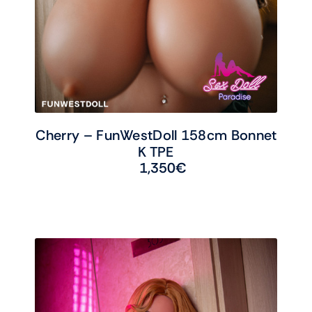
Cherry – FunWestDoll 158cm Bonnet
K TPE
1,350
€