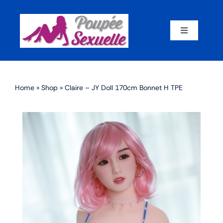
Skip
to
content
Toggle
Navigation
Accueil
Home
»
Shop
»
Claire – JY Doll 170cm Bonnet H TPE
Par corps
Par marque
Par matériaux
Par taille
Sex dolls en promotion