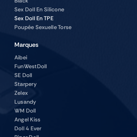
Black
Sex Doll En Silicone
Sex Doll En TPE
Poupée Sexuelle Torse
Marques
Aibei
FunWestDoll
SE Doll
Starpery
Zelex
Lusandy
WM Doll
Angel Kiss
Doll 4 Ever