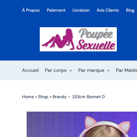
Skip
À Propos
Paiement
Livraison
Avis Clients
Blog
to
content
Accueil
Par corps
Par marque
Par Maté
Home
»
Shop
»
Brandy – 153cm Bonnet D