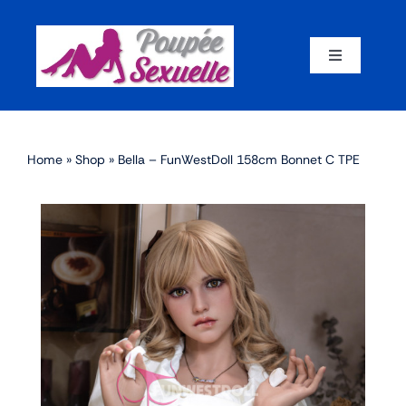
Skip
to
content
Toggle
Navigation
Accueil
Home
»
Shop
»
Bella – FunWestDoll 158cm Bonnet C TPE
Par corps
Par marque
Par matériaux
Par taille
Sex dolls en promotion