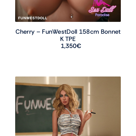
Cherry – FunWestDoll 158cm Bonnet
K TPE
1,350
€