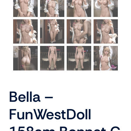
Bella –
FunWestDoll