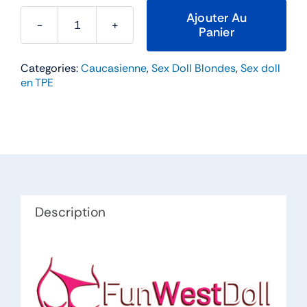
Ajouter Au
Panier
quantité
de
Categories:
Caucasienne
,
Sex Doll Blondes
,
Sex doll
Bella
en TPE
–
FunWestDoll
158cm
Bonnet
C
TPE
Description