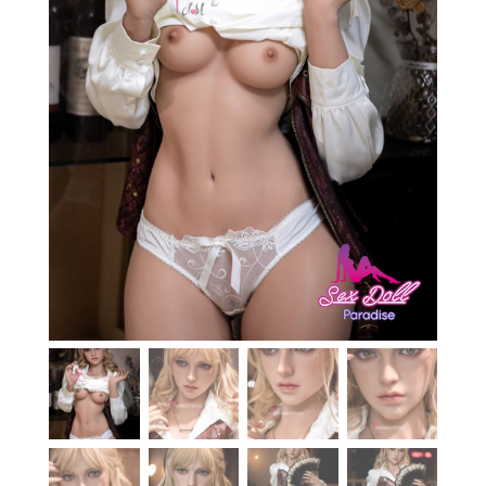
En stock
Aide
Guides
Paiement
Contact
Livraison