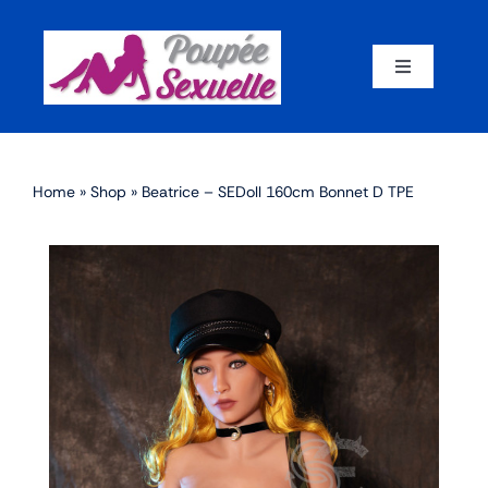
Skip
to
content
Toggle
Navigation
Accueil
Home
»
Shop
»
Beatrice – SEDoll 160cm Bonnet D TPE
Par corps
Par marque
Par matériaux
Par taille
Sex dolls en promotion