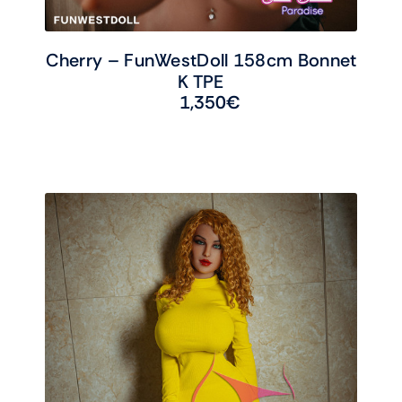
Cherry – FunWestDoll 158cm Bonnet
K TPE
1,350
€