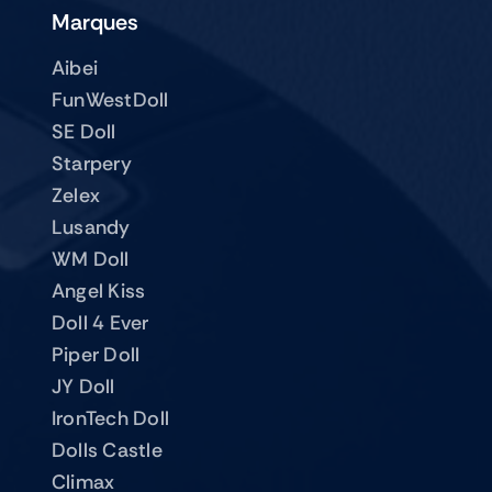
Marques
Aibei
FunWestDoll
SE Doll
Starpery
Zelex
Lusandy
WM Doll
Angel Kiss
Doll 4 Ever
Piper Doll
JY Doll
IronTech Doll
Dolls Castle
Climax