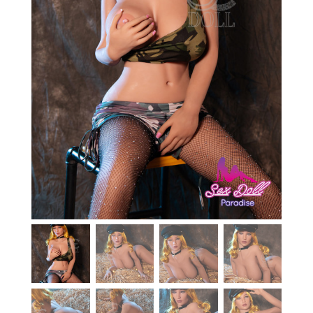
En stock
Aide
Guides
Paiement
Contact
Livraison