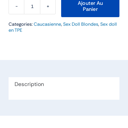
Ajouter Au
Panier
quantité
de
Categories:
Caucasienne
,
Sex Doll Blondes
,
Sex doll
Beatrice
en TPE
–
SEDoll
160cm
Bonnet
D
TPE
Description