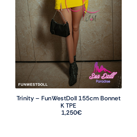
Trinity – FunWestDoll 155cm Bonnet
K TPE
1,250
€