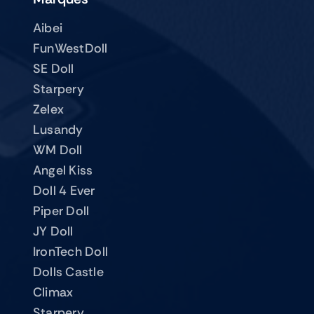
Aibei
FunWestDoll
SE Doll
Starpery
Zelex
Lusandy
WM Doll
Angel Kiss
Doll 4 Ever
Piper Doll
JY Doll
IronTech Doll
Dolls Castle
Climax
Starpery