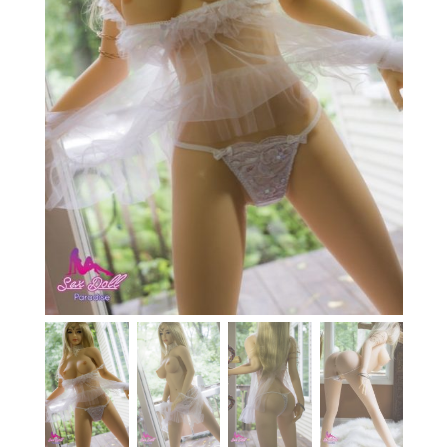
En stock
Aide
Guides
Paiement
Contact
Livraison