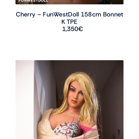
Cherry – FunWestDoll 158cm Bonnet
K TPE
1,350
€