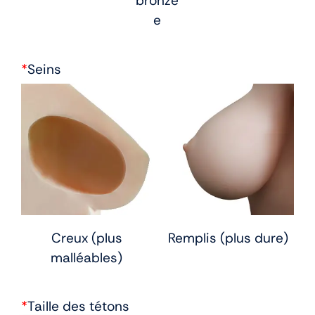
bronzé
e
*
Seins
Creux (plus
Remplis (plus dure)
malléables)
*
Taille des tétons