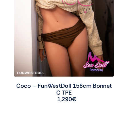
Coco – FunWestDoll 158cm Bonnet
C TPE
1,290
€