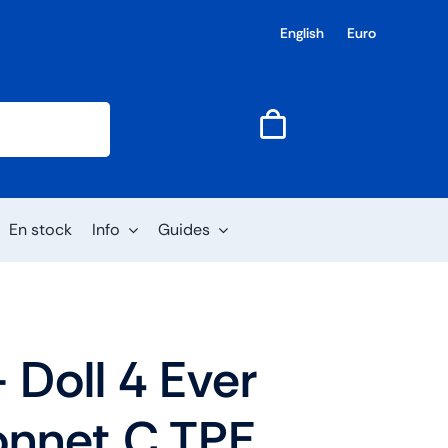
English
Euro
En stock
Info
Guides
 Doll 4 Ever
nnet C TPE