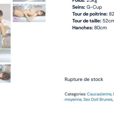
Poids:
25kg
Seins:
G-Cup
Tour de poitrine:
8
Tour de taille:
52c
Hanches:
80cm
Rupture de stock
Categories:
Caucasienne
,
moyenne
,
Sex Doll Brunes