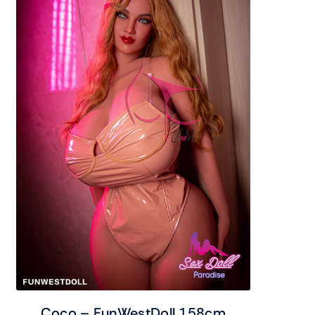
Coco – FunWestDoll 158cm