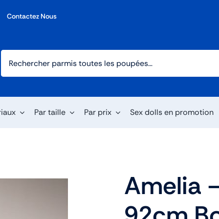
Contactez Nous
riaux
Par taille
Par prix
Sex dolls en promotion
Amelia –
92cm Bo