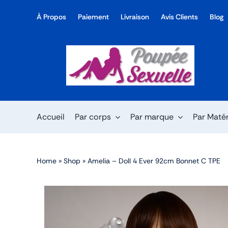
Skip
À Propos
Paiement
Livraison
Avis Clients
Blog
to
content
Accueil
Par corps
Par marque
Par Maté
Home
»
Shop
»
Amelia – Doll 4 Ever 92cm Bonnet C TPE