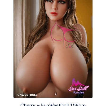
Cherry – FunWestDoll 158cm